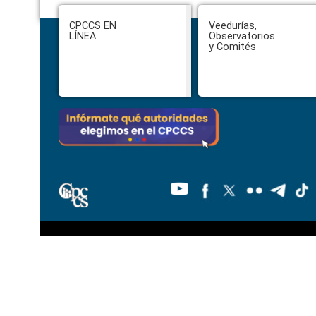
Footer
CPCCS EN
Veedurías,
LÍNEA
Observatorios
y Comités