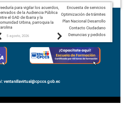
eeduría para vigilar los acuerdos,
Encuesta de servicios
CPCCS convoca a Veeduría
erivados de la Audiencia Pública
Ciudadana para vigilar el concurso
Optimización de trámites
ntre el GAD de Ibarra y la
en la Universidad de Cuenca
Plan Nacional Desarrollo
omunidad Urbina, parroquia la
arolina
Contacto Ciudadano
Previous
Next
Denuncias y pedidos
5 agosto, 2026
5 agosto, 2026
l
:
ventanillavirtual@cpccs.gob.ec