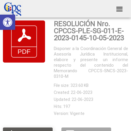
Skip
Skip
Skip
Skip
to
to
to
to
Abrir barra de herramientas
Consejo
primary
main
primary
footer
Construyendo
RESOLUCIÓN Nro.
navigation
content
sidebar
de
Poder
CPCCS-PLE-SG-011-E-
Ciudadano
Participación
2023-0145-10-05-2023
Ciudadana
Disponer a la Coordinación General de
Asesoría Jurídica Institucional,
y
elabore y presente un informe
Control
respecto del contenido del
Memorando CPCCS-SNCS-2023-
Social
0310-M
File size: 323.60 KB
Created: 22-06-2023
Updated: 22-06-2023
Hits: 197
Version: Vigente