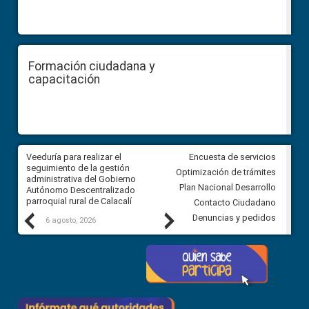
Formación ciudadana y
capacitación
Veeduría para realizar el
Veeduría para vigilar los acue
Encuesta de servicios
ra
seguimiento de la gestión
derivados de la Audiencia Púb
Optimización de trámites
ara
administrativa del Gobierno
entre el GAD de Ibarra y la
Plan Nacional Desarrollo
Autónomo Descentralizado
comunidad Urbina, parroquia l
parroquial rural de Calacalí
Carolina
Contacto Ciudadano
Previous
Next
Denuncias y pedidos
6 agosto, 2026
5 agosto, 2026