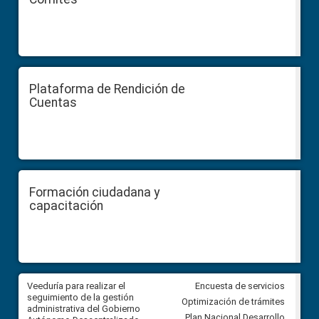
Plataforma de Rendición de
Cuentas
Formación ciudadana y
capacitación
Veeduría para realizar el
Veeduría para vigilar los acue
Encuesta de servicios
ra
seguimiento de la gestión
derivados de la Audiencia Púb
Optimización de trámites
ara
administrativa del Gobierno
entre el GAD de Ibarra y la
Plan Nacional Desarrollo