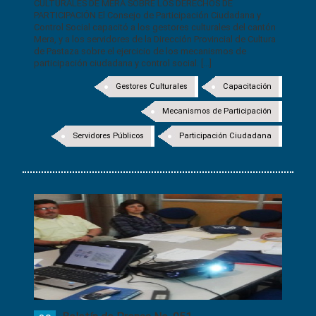
CULTURALES DE MERA SOBRE LOS DERECHOS DE
PARTICIPACIÓN El Consejo de Participación Ciudadana y
Control Social capacitó a los gestores culturales del cantón
Mera, y a los servidores de la Dirección Provincial de Cultura
de Pastaza sobre el ejercicio de los mecanismos de
participación ciudadana y control social. [...]
Gestores Culturales
Capacitación
Mecanismos de Participación
Servidores Públicos
Participación Ciudadana