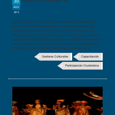
Boletín de Prensa No. 951
30
AGO
2013
GESTORES CULTURALES RECIBEN CAPACITACIÓN SOBRE
PARTICIPACIÓN CIUDADANA El Consejo de Participación
Ciudadana y Control Social (CPCCS) inició el proceso de
capacitación a los ciudadanos que fueron seleccionados
como Gestores Culturales y que se encargarán de incentivar
en la ciudadanía el ejercicio de los derechos ciudadanos y
rescatar la memoria histórica mediante el arte y la [...]
Gestores Culturales
Capacitación
Participación Ciudadana