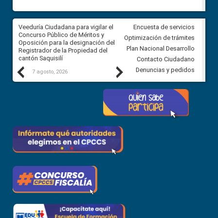
Veeduría Ciudadana para vigilar el
Veeduría Ciudadana para vigila
Encuesta de servicios
Concurso Público de Méritos y
construcción del asfaltado de
Optimización de trámites
Oposición para la designación del
diferentes barrios del sector 
Plan Nacional Desarrollo
Registrador de la Propiedad del
Ballenita del cantón Santa Ele
cantón Saquisilí
Contacto Ciudadano
Previous
Next
Denuncias y pedidos
7 agosto, 2026
7 agosto, 2026