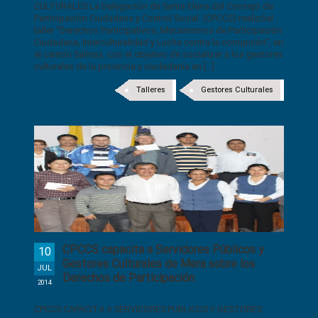
CULTURALES La Delegación de Santa Elena del Consejo de
Participación Ciudadana y Control Social (CPCCS) realizóel
taller “Derechos Participativos, Mecanismos de Participación
Ciudadana, Interculturalidad y Lucha contra la corrupción”, en
el cantón Salinas, con el objetivo de socializar a los gestores
culturales de la provincia y ciudadanía en [...]
Talleres
Gestores Culturales
CPCCS capacita a Servidores Públicos y
10
Gestores Culturales de Mera sobre los
JUL
Derechos de Participación
2014
CPCCS CAPACITA A SERVIDORES PUBLICOS Y GESTORES