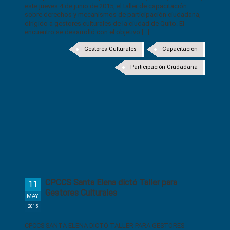
este jueves 4 de junio de 2015, el taller de capacitación
sobre derechos y mecanismos de participación ciudadana,
dirigido a gestores culturales de la ciudad de Quito. El
encuentro se desarrolló con el objetivo [...]
Gestores Culturales
Capacitación
Participación Ciudadana
CPCCS Santa Elena dictó Taller para
11
Gestores Culturales
MAY
2015
CPCCS SANTA ELENA DICTÓ TALLER PARA GESTORES