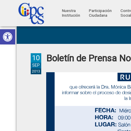
Nuestra
Participación
Contr
Institución
Ciudadana
Socia
Consejo
Abrir barra de herramientas
Skip
Skip
Skip
Skip
Construyendo
to
to
to
to
de
Poder
primary
main
primary
footer
Ciudadano
Participación
navigation
content
sidebar
Boletín de Prensa No
Ciudadana
10
y
SEP
2013
Control
Social