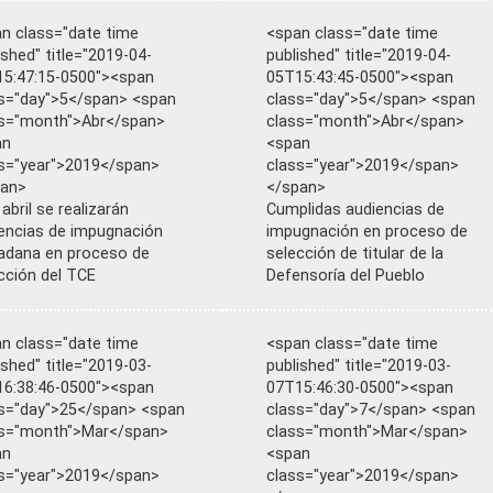
n class="date time
<span class="date time
ished" title="2019-04-
published" title="2019-04-
5:47:15-0500"><span
05T15:43:45-0500"><span
s="day">5</span> <span
class="day">5</span> <span
s="month">Abr</span>
class="month">Abr</span>
an
<span
s="year">2019</span>
class="year">2019</span>
pan>
</span>
 abril se realizarán
Cumplidas audiencias de
encias de impugnación
impugnación en proceso de
adana en proceso de
selección de titular de la
cción del TCE
Defensoría del Pueblo
n class="date time
<span class="date time
ished" title="2019-03-
published" title="2019-03-
6:38:46-0500"><span
07T15:46:30-0500"><span
s="day">25</span> <span
class="day">7</span> <span
ss="month">Mar</span>
class="month">Mar</span>
an
<span
s="year">2019</span>
class="year">2019</span>