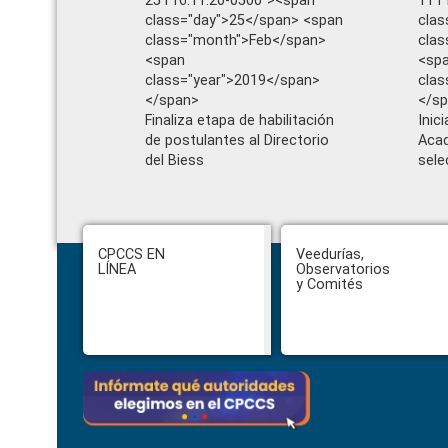
25T16:11:20-0500"><span
11T1
class="day">25</span> <span
clas
class="month">Feb</span>
clas
<span
<sp
class="year">2019</span>
clas
</span>
</s
Finaliza etapa de habilitación
Inic
de postulantes al Directorio
Acad
del Biess
sele
Footer
CPCCS EN
Veedurías,
LÍNEA
Observatorios
y Comités