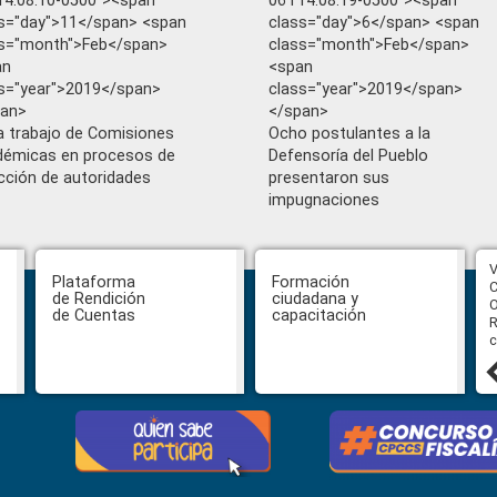
4:08:10-0500"><span
06T14:08:19-0500"><span
s="day">11</span> <span
class="day">6</span> <span
s="month">Feb</span>
class="month">Feb</span>
an
<span
s="year">2019</span>
class="year">2019</span>
pan>
</span>
ia trabajo de Comisiones
Ocho postulantes a la
émicas en procesos de
Defensoría del Pueblo
cción de autoridades
presentaron sus
impugnaciones
CPCCS aprueba convocatoria a
V
Plataforma
Formación
Veeduría para designación de la
C
de Rendición
ciudadana y
autoridad de la SOT
O
de Cuentas
capacitación
R
c
31 julio, 2026