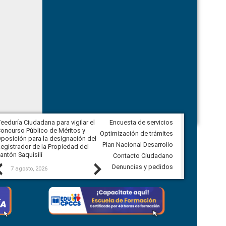
eeduría Ciudadana para vigilar el
Encuesta de servicios
Veeduría Ciudadana para vigilar la
oncurso Público de Méritos y
construcción del asfaltado de
Optimización de trámites
posición para la designación del
diferentes barrios del sector de
Plan Nacional Desarrollo
egistrador de la Propiedad del
Ballenita del cantón Santa Elena
antón Saquisilí
Contacto Ciudadano
Previous
Next
Denuncias y pedidos
7 agosto, 2026
7 agosto, 2026