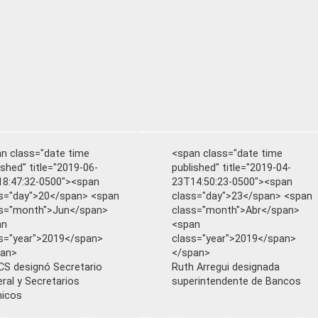
n class="date time
<span class="date time
ished" title="2019-06-
published" title="2019-04-
8:47:32-0500"><span
23T14:50:23-0500"><span
s="day">20</span> <span
class="day">23</span> <span
ss="month">Jun</span>
class="month">Abr</span>
an
<span
s="year">2019</span>
class="year">2019</span>
pan>
</span>
S designó Secretario
Ruth Arregui designada
ral y Secretarios
superintendente de Bancos
nicos