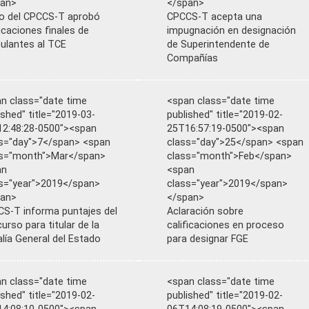
pan>
</span>
o del CPCCS-T aprobó
CPCCS-T acepta una
ficaciones finales de
impugnación en designación
ulantes al TCE
de Superintendente de
Compañías
n class="date time
<span class="date time
ished" title="2019-03-
published" title="2019-02-
2:48:28-0500"><span
25T16:57:19-0500"><span
s="day">7</span> <span
class="day">25</span> <span
ss="month">Mar</span>
class="month">Feb</span>
an
<span
s="year">2019</span>
class="year">2019</span>
pan>
</span>
S-T informa puntajes del
Aclaración sobre
urso para titular de la
calificaciones en proceso
alía General del Estado
para designar FGE
n class="date time
<span class="date time
ished" title="2019-02-
published" title="2019-02-