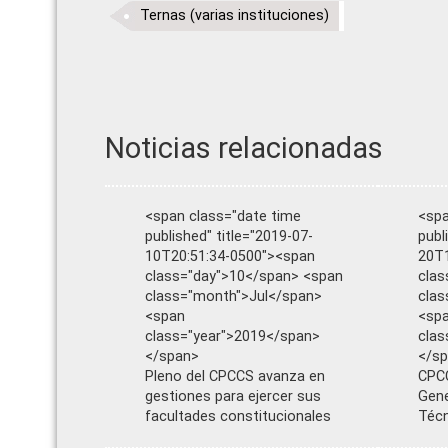
Ternas (varias instituciones)
Noticias relacionadas
<span class="date time
<spa
published" title="2019-07-
publ
10T20:51:34-0500"><span
20T1
class="day">10</span> <span
clas
class="month">Jul</span>
cla
<span
<sp
class="year">2019</span>
clas
</span>
</s
Pleno del CPCCS avanza en
CPCC
gestiones para ejercer sus
Gene
facultades constitucionales
Téc