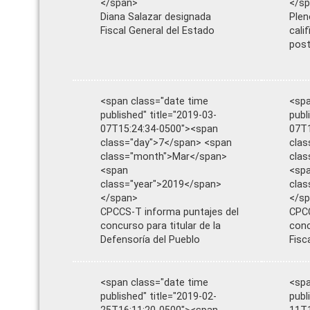
</span>
</s
Diana Salazar designada
Plen
Fiscal General del Estado
cali
post
<span class="date time
<spa
published" title="2019-03-
publ
07T15:24:34-0500"><span
07T1
class="day">7</span> <span
clas
class="month">Mar</span>
cla
<span
<sp
class="year">2019</span>
clas
</span>
</s
CPCCS-T informa puntajes del
CPCC
concurso para titular de la
conc
Defensoría del Pueblo
Fisc
<span class="date time
<spa
published" title="2019-02-
publ