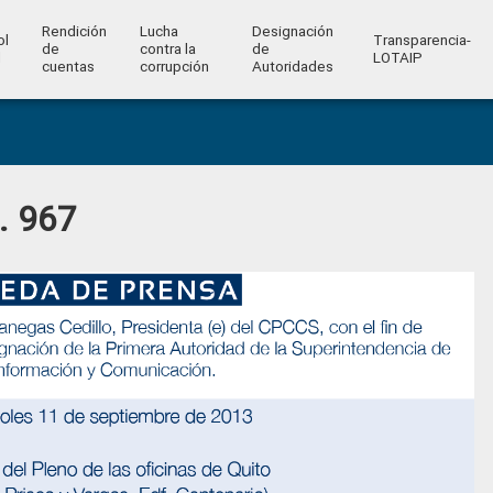
Rendición
Lucha
Designación
ol
Transparencia-
de
contra la
de
l
LOTAIP
cuentas
corrupción
Autoridades
. 967