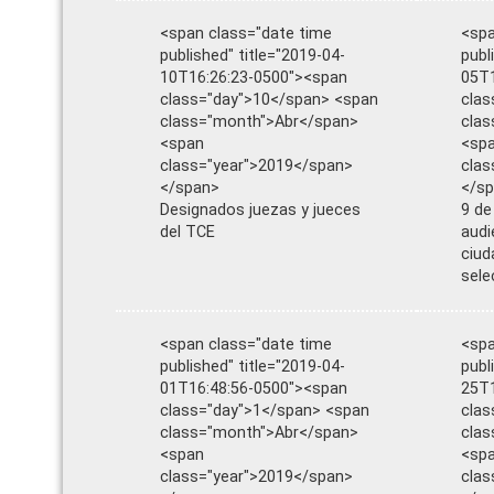
<span class="date time
<spa
published" title="2019-04-
publ
10T16:26:23-0500"><span
05T1
class="day">10</span> <span
clas
class="month">Abr</span>
clas
<span
<sp
class="year">2019</span>
clas
</span>
</s
Designados juezas y jueces
9 de
del TCE
audi
ciud
sele
<span class="date time
<spa
published" title="2019-04-
publ
01T16:48:56-0500"><span
25T1
class="day">1</span> <span
clas
class="month">Abr</span>
cla
<span
<sp
class="year">2019</span>
clas