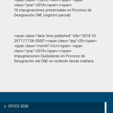
<span class="month">Nov</span> <span
class="year">2018</span></span>
16 impugnaciones presentadas en Proceso de
Designación CNE (registro parcial)
<span class="date time published" title="2018-10-
29T17:17:06-0500"><span class="day">29</span>
<span class="month">Oct</span> <span
class="year">2018</span></span>
Impugnaciones Ciudadanas en Proceso de
Designación del CNE se recibirán desde mañana
Primary
Sidebar
CPCCS 2026