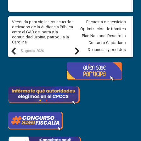
Veeduría para vigilar los acuerdos,
CPCCS convoca a Veeduría
Encuesta de servicios
 a
derivados de la Audiencia Pública
Ciudadana para vigilar el conc
Optimización de trámites
ión
entre el GAD de Ibarra y la
en la Universidad de Cuenca
Plan Nacional Desarrollo
comunidad Urbina, parroquia la
Carolina
Contacto Ciudadano
Previous
Next
Denuncias y pedidos
5 agosto, 2026
5 agosto, 2026