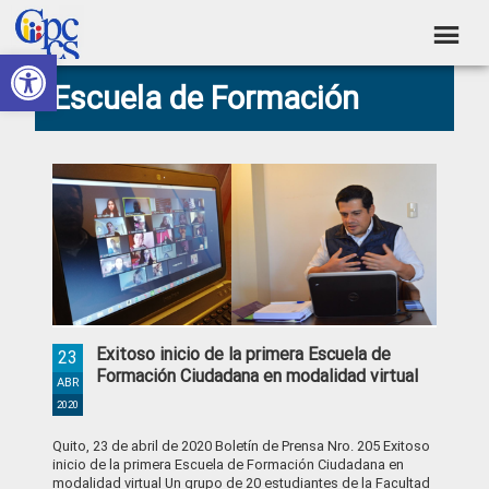
Skip
Skip
Skip
Skip
to
to
to
to
Abrir barra de herramientas
Consejo
primary
main
primary
footer
Construyendo
Escuela de Formación
navigation
content
sidebar
de
Poder
Ciudadano
Participación
Ciudadana
y
Control
Social
Exitoso inicio de la primera Escuela de
23
Formación Ciudadana en modalidad virtual
ABR
2020
Quito, 23 de abril de 2020 Boletín de Prensa Nro. 205 Exitoso
inicio de la primera Escuela de Formación Ciudadana en
modalidad virtual Un grupo de 20 estudiantes de la Facultad