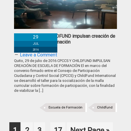
CPCCS Y CHILDFUND impulsan creación de
29
Escuela de Formación
JUL
2016
Leave a Comment
Quito, 29 de julio de 2016 CPCCS Y CHILDFUND IMPULSAN
CREACIÓN DE ESCUELA DE FORMACIÓN El en marco del
convenio firmado entre el Consejo de Participación
Ciudadana y Control Social (CPCCS) y ChildFund International
se desarrolló el taller para la socialización de la malla
curricular sobre formación de participación, con la finalidad
de viabilizar la […]
Escuela de Formación
Childfund
Interim
Page
Page
Page
Page
Go
1
2
3
17
Next Page »