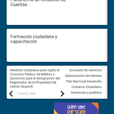
Cuentas
Formación ciudadana y
capacitación
Veeduría Ciudadana para vigilar el
Veeduría Ciudadana para vigila
Encuesta de servicios
Concurso Público de Méritos y
construcción del asfaltado de
Optimización de trámites
Oposición para la designación del
diferentes barrios del sector 
Plan Nacional Desarrollo
Registrador de la Propiedad del
Ballenita del cantón Santa Ele
cantón Saquisilí
Contacto Ciudadano
Previous
Next
Denuncias y pedidos
7 agosto, 2026
7 agosto, 2026