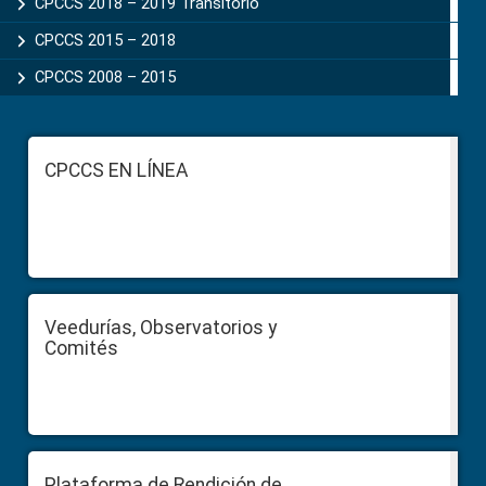
CPCCS 2018 – 2019 Transitorio
CPCCS 2015 – 2018
CPCCS 2008 – 2015
Footer
CPCCS EN LÍNEA
Veedurías, Observatorios y
Comités
Plataforma de Rendición de