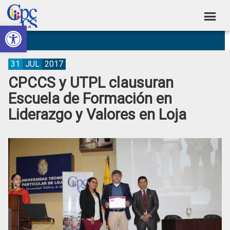
Skip
Skip
Skip
Skip
to
to
to
to
Abrir barra de herramientas
Consejo
primary
main
primary
footer
Construyendo
navigation
content
sidebar
de
Poder
Ciudadano
Participación
31
JUL
2017
CPCCS y UTPL clausuran
Ciudadana
Escuela de Formación en
y
Liderazgo y Valores en Loja
Control
Social