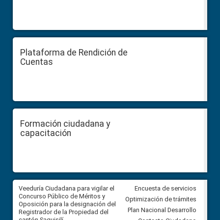
Plataforma de Rendición de
Cuentas
Formación ciudadana y
capacitación
Veeduría Ciudadana para vigilar el
Veeduría Ciudadana para vigila
Encuesta de servicios
Concurso Público de Méritos y
construcción del asfaltado de
Optimización de trámites
Oposición para la designación del
diferentes barrios del sector 
Plan Nacional Desarrollo
Registrador de la Propiedad del
Ballenita del cantón Santa Ele
cantón Saquisilí