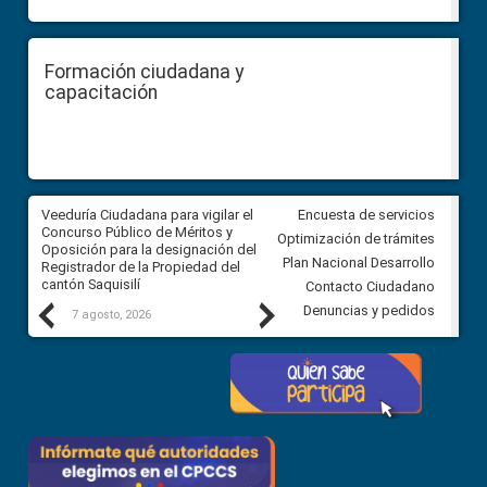
Formación ciudadana y
capacitación
Veeduría Ciudadana para vigilar el
Veeduría Ciudadana para vigila
Encuesta de servicios
Concurso Público de Méritos y
construcción del asfaltado de
Optimización de trámites
Oposición para la designación del
diferentes barrios del sector 
Plan Nacional Desarrollo
Registrador de la Propiedad del
Ballenita del cantón Santa Ele
cantón Saquisilí
Contacto Ciudadano
Previous
Next
Denuncias y pedidos
7 agosto, 2026
7 agosto, 2026