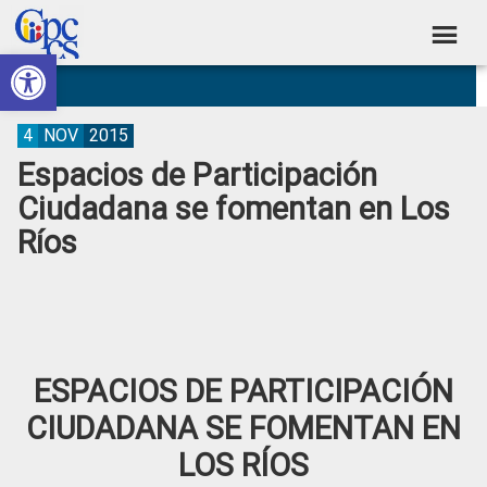
Skip
Skip
Skip
Skip
to
to
to
to
Abrir barra de herramientas
Consejo
primary
main
primary
footer
Construyendo
navigation
content
sidebar
de
Poder
Ciudadano
Participación
4
NOV
2015
Espacios de Participación
Ciudadana
Ciudadana se fomentan en Los
y
Ríos
Control
Social
ESPACIOS DE PARTICIPACIÓN
CIUDADANA SE FOMENTAN EN
LOS RÍOS