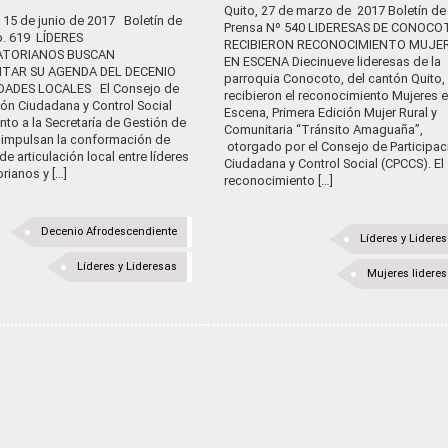
Quito, 27 de marzo de 2017 Boletín de
 15 de junio de 2017 Boletín de
Prensa Nº 540 LIDERESAS DE CONOCO
o. 619 LÍDERES
RECIBIERON RECONOCIMIENTO MUJE
ATORIANOS BUSCAN
EN ESCENA Diecinueve lideresas de la
TAR SU AGENDA DEL DECENIO
parroquia Conocoto, del cantón Quito,
DADES LOCALES El Consejo de
recibieron el reconocimiento Mujeres 
ión Ciudadana y Control Social
Escena, Primera Edición Mujer Rural y
nto a la Secretaría de Gestión de
Comunitaria “Tránsito Amaguaña”,
a, impulsan la conformación de
otorgado por el Consejo de Participac
e articulación local entre líderes
Ciudadana y Control Social (CPCCS). El
rianos y […]
reconocimiento […]
Decenio Afrodescendiente
Líderes y Lidere
Líderes y Lideresas
Mujeres lidere