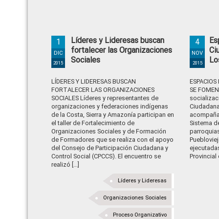
Líderes y Lideresas buscan
Es
1
4
fortalecer las Organizaciones
Ci
DIC
NOV
Sociales
Lo
2015
2015
LÍDERES Y LIDERESAS BUSCAN
ESPACIOS
FORTALECER LAS ORGANIZACIONES
SE FOMEN
SOCIALES Líderes y representantes de
socializa
organizaciones y federaciones indígenas
Ciudadana 
de la Costa, Sierra y Amazonía participan en
acompañam
el taller de Fortalecimiento de
Sistema d
Organizaciones Sociales y de Formación
parroquia
de Formadores que se realiza con el apoyo
Puebloviej
del Consejo de Participación Ciudadana y
ejecutada
Control Social (CPCCS). El encuentro se
Provincial d
realizó [...]
Líderes y Lideresas
Organizaciones Sociales
Proceso Organizativo