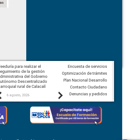
sas
eeduría para realizar el
Encuesta de servicios
Veeduría para vigilar los acuerdos,
eguimiento de la gestión
derivados de la Audiencia Pública
Optimización de trámites
dministrativa del Gobierno
entre el GAD de Ibarra y la
Plan Nacional Desarrollo
utónomo Descentralizado
comunidad Urbina, parroquia la
arroquial rural de Calacalí
Carolina
Contacto Ciudadano
Previous
Next
Denuncias y pedidos
6 agosto, 2026
5 agosto, 2026