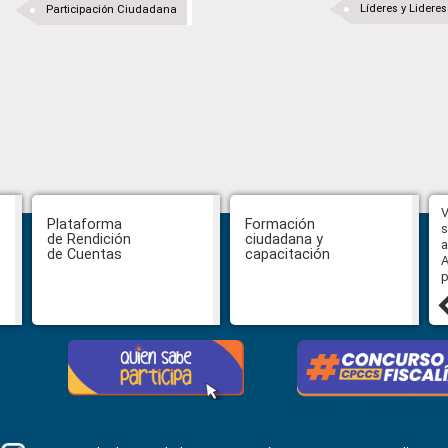
Líderes y Lidere
Participación Ciudadana
Hasta el 31 de julio se podrán
V
Plataforma
Formación
presentar impugnaciones en
s
de Rendición
ciudadana y
contra de los postulantes al
a
de Cuentas
capacitación
concurso para designar Fiscal
A
General
p
27 julio, 2026