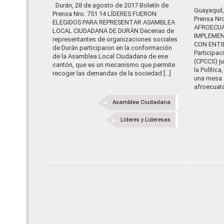
Durán, 28 de agosto de 2017 Boletín de
Guayaquil,
Prensa Nro. 751 14 LÍDERES FUERON
Prensa Nr
ELEGIDOS PARA REPRESENTAR ASAMBLEA
AFROECU
LOCAL CIUDADANA DE DURÁN Decenas de
IMPLEMEN
representantes de organizaciones sociales
CON ENTI
de Durán participaron en la conformación
Participac
de la Asamblea Local Ciudadana de ese
(CPCCS) ju
cantón, que es un mecanismo que permite
la Polític
recoger las demandas de la sociedad […]
una mesa d
afroecuato
Asamblea Ciudadana
Líderes y Lideresas