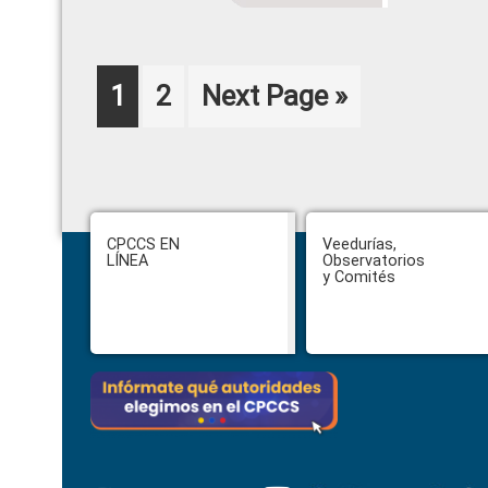
Page
Page
Go
1
2
Next Page »
to
Footer
CPCCS EN
Veedurías,
LÍNEA
Observatorios
y Comités