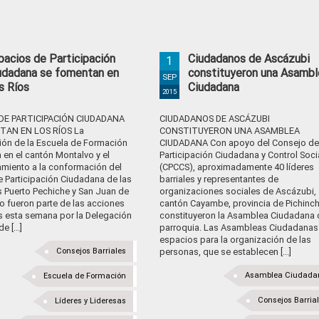
pacios de Participación
Ciudadanos de Ascázubi
1
udadana se fomentan en
constituyeron una Asambl
SEP
s Ríos
Ciudadana
2015
 DE PARTICIPACIÓN CIUDADANA
CIUDADANOS DE ASCÁZUBI
TAN EN LOS RÍOS La
CONSTITUYERON UNA ASAMBLEA
ción de la Escuela de Formación
CIUDADANA Con apoyo del Consejo de
en el cantón Montalvo y el
Participación Ciudadana y Control Soci
iento a la conformación del
(CPCCS), aproximadamente 40 líderes
e Participación Ciudadana de las
barriales y representantes de
s Puerto Pechiche y San Juan de
organizaciones sociales de Ascázubi,
o fueron parte de las acciones
cantón Cayambe, provincia de Pichinch
s esta semana por la Delegación
constituyeron la Asamblea Ciudadana 
e [...]
parroquia. Las Asambleas Ciudadanas
espacios para la organización de las
Consejos Barriales
personas, que se establecen [...]
Asamblea Ciudada
Escuela de Formación
Consejos Barria
Líderes y Lideresas