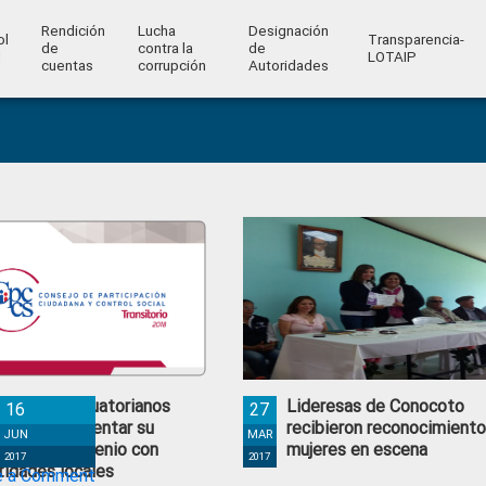
Rendición
Lucha
Designación
ol
Transparencia-
de
contra la
de
l
LOTAIP
cuentas
corrupción
Autoridades
deres afroecuatorianos
Lideresas de Conocoto
16
27
scan implementar su
recibieron reconocimiento
JUN
MAR
enda del decenio con
mujeres en escena
2017
2017
tidades locales
e a Comment