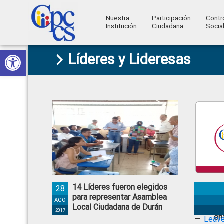
Nuestra
Participación
Contr
Institución
Ciudadana
Socia
Consejo
Abrir barra de herramientas
Skip
Skip
Skip
Skip
Construyendo
Líderes y Lideresas
to
to
to
to
de
Poder
primary
main
primary
footer
Ciudadano
Participación
navigation
content
sidebar
Ciudadana
y
Control
Social
14 Líderes fueron elegidos
Lí
28
para representar Asamblea
bu
AGO
Local Ciudadana de Durán
ag
2017
en
Leav