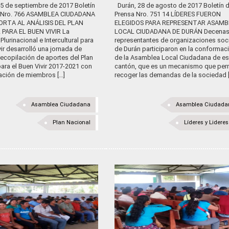
05 de septiembre de 2017 Boletín
Durán, 28 de agosto de 2017 Boletín 
a Nro. 766 ASAMBLEA CIUDADANA
Prensa Nro. 751 14 LÍDERES FUERON
ORTA AL ANÁLISIS DEL PLAN
ELEGIDOS PARA REPRESENTAR ASAMB
PARA EL BUEN VIVIR La
LOCAL CIUDADANA DE DURÁN Decenas
lurinacional e Intercultural para
representantes de organizaciones soc
vir desarrolló una jornada de
de Durán participaron en la conformac
 recopilación de aportes del Plan
de la Asamblea Local Ciudadana de e
ara el Buen Vivir 2017-2021 con
cantón, que es un mecanismo que per
pación de miembros […]
recoger las demandas de la sociedad 
Asamblea Ciudadana
Asamblea Ciudada
Plan Nacional
Líderes y Lidere