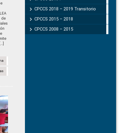
de
CPCCS 2018 – 2019 Transitorio
LEA
 de
CPCCS 2015 – 2018
iales
ión
CPCCS 2008 – 2015
se
mite
[…]
na
sas