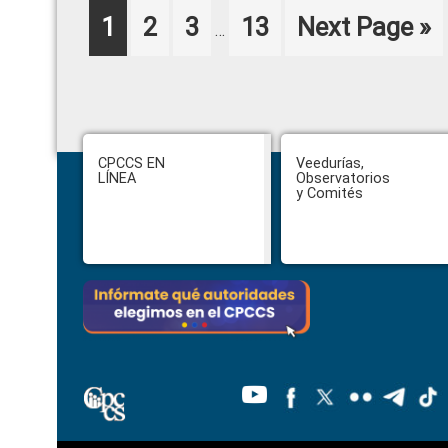
Interim
Page
Page
Page
Page
Go
1
2
3
13
Next Page »
…
pages
to
omitted
Footer
CPCCS EN
Veedurías,
LÍNEA
Observatorios
y Comités