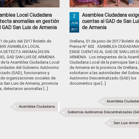
amblea Local Ciudadana
Asamblea Ciudadana exig
2
tecta anomalías en gestión
cuentas al GAD de San Lu
JUN
l GAD San Luis de Armenia
de Armenia
2017
21 de julio del 2017 Boletín de
Orellana, 01 de junio de 2017 Boletín d
° 693 ASAMBLEA LOCAL
Prensa N° 602 ASAMBLEA CIUDADANA
A DETECTA ANOMALÍAS EN
EXIGE CUENTAS AL GAD DE SAN LUIS D
DEL GAD SAN LUIS DE ARMENIA
ARMENIA Los integrantes de la Asam
de la Asamblea Ciudadana Local
Ciudadana Local de la parroquia San L
toridades del Gobierno Autónomo
de Armenia en la provincia de Orellana,
izado (GAD), funcionarios y
solicitaron a las autoridades del Gobi
s de organizaciones sociales de
Autónomo Descentralizado (GAD) los
ia San Luis de Armenia, provincia
documentos que […]
a, detectaron anomalías […]
Asamblea Ciudada
Asamblea Ciudadana
Gobiernos Autónomos Descentralizados (G
San Luis Arme