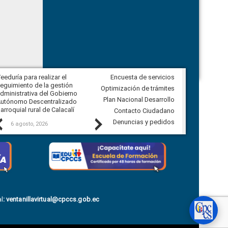
eeduría para realizar el
Encuesta de servicios
Veeduría para vigilar los acuerdos,
eguimiento de la gestión
derivados de la Audiencia Pública
Optimización de trámites
dministrativa del Gobierno
entre el GAD de Ibarra y la
Plan Nacional Desarrollo
utónomo Descentralizado
comunidad Urbina, parroquia la
arroquial rural de Calacalí
Carolina
Contacto Ciudadano
Previous
Next
Denuncias y pedidos
6 agosto, 2026
5 agosto, 2026
l
:
ventanillavirtual@cpccs.gob.ec