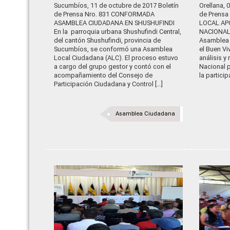
Sucumbíos, 11 de octubre de 2017 Boletín
Orellana, 
de Prensa Nro. 831 CONFORMADA
de Prens
ASAMBLEA CIUDADANA EN SHUSHUFINDI
LOCAL AP
En la parroquia urbana Shushufindi Central,
NACIONAL 
del cantón Shushufindi, provincia de
Asamblea P
Sucumbíos, se conformó una Asamblea
el Buen Vi
Local Ciudadana (ALC). El proceso estuvo
análisis y
a cargo del grupo gestor y contó con el
Nacional p
acompañamiento del Consejo de
la partici
Participación Ciudadana y Control […]
Asamblea Ciudadana