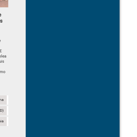
e
is
e
E
blea
uis
erno
na
AD)
nia