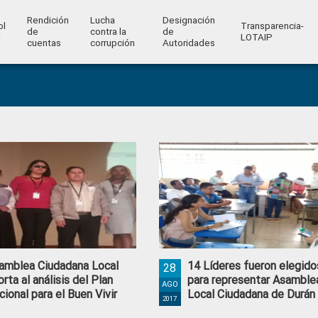
Rendición
Lucha
Designación
ol
Transparencia-
de
contra la
de
l
LOTAIP
cuentas
corrupción
Autoridades
amblea Ciudadana Local
14 Líderes fueron elegido
28
orta al análisis del Plan
para representar Asamble
AGO
cional para el Buen Vivir
Local Ciudadana de Durán
2017