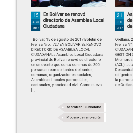
En Bolívar se renovó
As
15
21
directorio de Asamblea Local
de
AGO
JUL
Ciudadana
de
2017
2017
Bolívar, 15 de agosto de 2017 Boletín de
Orellana, 
Prensa Nro. 727 EN BOLÍVAR SE RENOVÓ
Prensa N
DIRECTORIO DE ASAMBLEA LOCAL
CIUDADAN
CIUDADANALa Asamblea Local Ciudadana
GESTIÓN 
provincial de Bolívar renovó su directorio
Miembros 
en un evento que contó con más de 200
(ACL), au
personas representantes de barrios,
Descentral
comunas, organizaciones sociales,
dirigente
Asambleas Locales parroquiales,
la parroqu
cantonales, y sociedad civil. Como nuevo
de Orellan
[…]
Asamblea Ciudadana
Proceso de renovación