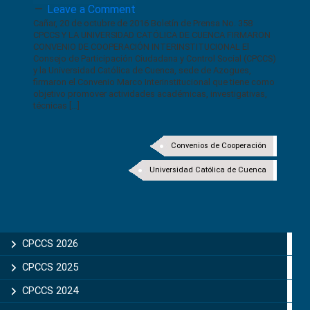
Leave a Comment
Cañar, 20 de octubre de 2016 Boletín de Prensa No. 358
CPCCS Y LA UNIVERSIDAD CATÓLICA DE CUENCA FIRMARON
CONVENIO DE COOPERACIÓN INTERINSTITUCIONAL El
Consejo de Participación Ciudadana y Control Social (CPCCS)
y la Universidad Católica de Cuenca, sede de Azogues,
firmaron el Convenio Marco Interinstitucional que tiene como
objetivo promover actividades académicas, investigativas,
técnicas […]
Convenios de Cooperación
Universidad Católica de Cuenca
CPCCS 2026
CPCCS 2025
CPCCS 2024