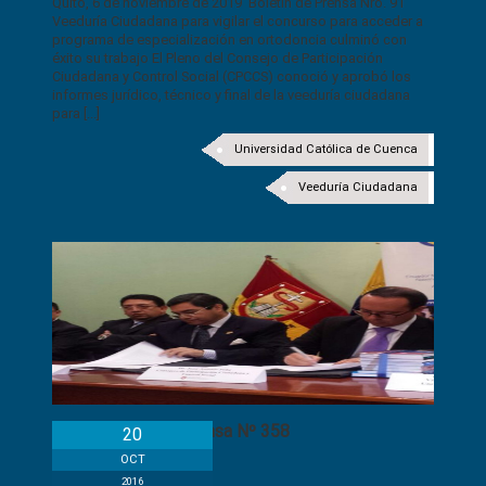
Quito, 6 de noviembre de 2019 Boletín de Prensa Nro. 91
Veeduría Ciudadana para vigilar el concurso para acceder a
programa de especialización en ortodoncia culminó con
éxito su trabajo El Pleno del Consejo de Participación
Ciudadana y Control Social (CPCCS) conoció y aprobó los
informes jurídico, técnico y final de la veeduría ciudadana
para [...]
Universidad Católica de Cuenca
Veeduría Ciudadana
Boletín de Prensa Nº 358
20
OCT
2016