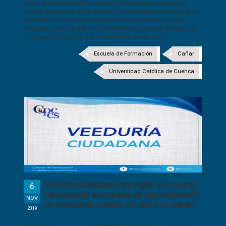
inicio de la primera Escuela de Formación Ciudadana en
modalidad virtual Un grupo de 20 estudiantes de la Facultad
de Derecho de la Universidad Católica de Cuenca, Sede
Azogues, son los primeros beneficiarios de una Escuela de
Formación Ciudadana en modalidad virtual. La [...]
Escuela de Formación
Cañar
Universidad Católica de Cuenca
Veeduría Ciudadana para vigilar el concurso
6
para acceder a programa de especialización
NOV
en ortodoncia culminó con éxito su trabajo
2019