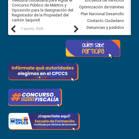
Veeduría Ciudadana para vigilar el
Veeduría Ciudadana para vigila
Encuesta de servicios
Concurso Público de Méritos y
construcción del asfaltado de
Optimización de trámites
Oposición para la designación del
diferentes barrios del sector 
Plan Nacional Desarrollo
Registrador de la Propiedad del
Ballenita del cantón Santa Ele
cantón Saquisilí
Contacto Ciudadano
Previous
Next
Denuncias y pedidos
7 agosto, 2026
7 agosto, 2026