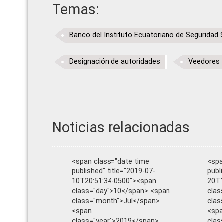
Temas:
Banco del Instituto Ecuatoriano de Seguridad 
Designación de autoridades
Veedores 
Noticias relacionadas
<span class="date time
<spa
published" title="2019-07-
publ
10T20:51:34-0500"><span
20T1
class="day">10</span> <span
clas
class="month">Jul</span>
cla
<span
<sp
class="year">2019</span>
clas