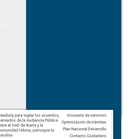
eeduría para vigilar los acuerdos,
Encuesta de servicios
CPCCS convoca a Veeduría
erivados de la Audiencia Pública
Ciudadana para vigilar el concurso
Optimización de trámites
ntre el GAD de Ibarra y la
en la Universidad de Cuenca
Plan Nacional Desarrollo
omunidad Urbina, parroquia la
arolina
Contacto Ciudadano