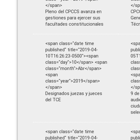
</span>
</s
Pleno del CPCCS avanza en
CPCC
gestiones para ejercer sus
Gene
facultades constitucionales
Téc
<span class="date time
<spa
published" title="2019-04-
publ
10T16:26:23-0500"><span
05T1
class="day">10</span> <span
clas
class="month">Abr</span>
clas
<span
<sp
class="year">2019</span>
clas
</span>
</s
Designados juezas y jueces
9 de
del TCE
audi
ciud
sele
<span class="date time
<spa
published" title="2019-04-
publ