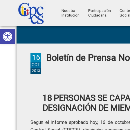
Nuestra
Participación
Contr
Institución
Ciudadana
Socia
Consejo
Abrir barra de herramientas
Skip
Skip
Skip
Skip
Construyendo
to
to
to
to
de
Poder
primary
main
primary
footer
Ciudadano
Participación
navigation
content
sidebar
Boletín de Prensa N
Ciudadana
16
y
OCT
2013
Control
Social
18 PERSONAS SE CAPA
DESIGNACIÓN DE MIEM
Según el informe aprobado hoy, 16 de octubre
Control Social (CPCCS), dieciocho personas se 