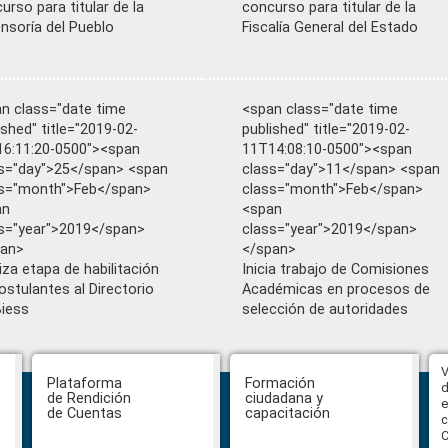
urso para titular de la
concurso para titular de la
nsoría del Pueblo
Fiscalía General del Estado
n class="date time
<span class="date time
ished" title="2019-02-
published" title="2019-02-
6:11:20-0500"><span
11T14:08:10-0500"><span
s="day">25</span> <span
class="day">11</span> <span
s="month">Feb</span>
class="month">Feb</span>
an
<span
s="year">2019</span>
class="year">2019</span>
pan>
</span>
liza etapa de habilitación
Inicia trabajo de Comisiones
ostulantes al Directorio
Académicas en procesos de
Biess
selección de autoridades
Abiertas impugnaciones a los
V
Plataforma
Formación
delegados de la Función Judicial a
d
de Rendición
ciudadana y
la Comisión Ciudadana de
e
de Cuentas
capacitación
Selección para la designación de
c
Fiscal General del Estado
C