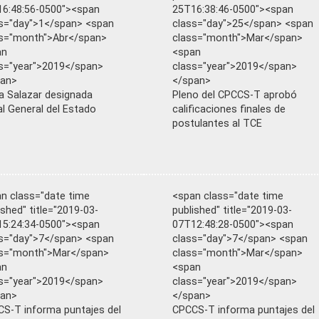
6:48:56-0500"><span
25T16:38:46-0500"><span
s="day">1</span> <span
class="day">25</span> <span
s="month">Abr</span>
class="month">Mar</span>
an
<span
s="year">2019</span>
class="year">2019</span>
pan>
</span>
a Salazar designada
Pleno del CPCCS-T aprobó
al General del Estado
calificaciones finales de
postulantes al TCE
n class="date time
<span class="date time
ished" title="2019-03-
published" title="2019-03-
5:24:34-0500"><span
07T12:48:28-0500"><span
s="day">7</span> <span
class="day">7</span> <span
ss="month">Mar</span>
class="month">Mar</span>
an
<span
s="year">2019</span>
class="year">2019</span>
pan>
</span>
S-T informa puntajes del
CPCCS-T informa puntajes del