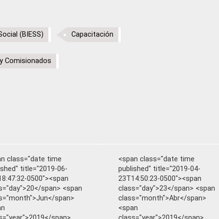
Social (BIESS)
Capacitación
y Comisionados
n class="date time
<span class="date time
ished" title="2019-06-
published" title="2019-04-
8:47:32-0500"><span
23T14:50:23-0500"><span
s="day">20</span> <span
class="day">23</span> <span
ss="month">Jun</span>
class="month">Abr</span>
an
<span
s="year">2019</span>
class="year">2019</span>