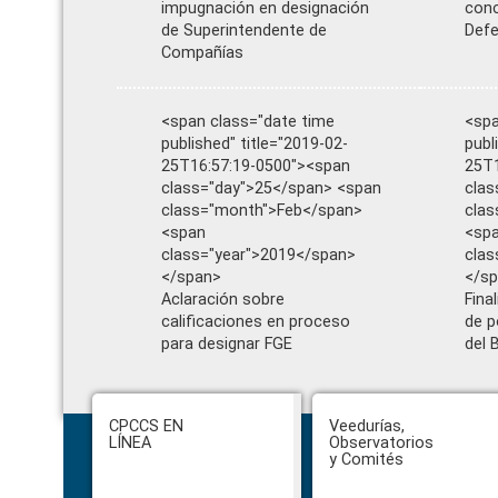
impugnación en designación
conc
de Superintendente de
Defe
Compañías
<span class="date time
<spa
published" title="2019-02-
publ
25T16:57:19-0500"><span
25T1
class="day">25</span> <span
clas
class="month">Feb</span>
clas
<span
<sp
class="year">2019</span>
clas
</span>
</s
Aclaración sobre
Fina
calificaciones en proceso
de p
para designar FGE
del 
Footer
CPCCS EN
Veedurías,
LÍNEA
Observatorios
y Comités