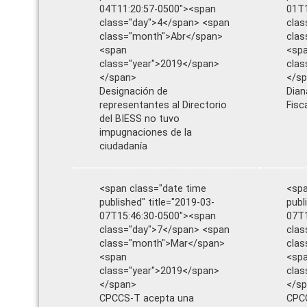
04T11:20:57-0500"><span
01T1
class="day">4</span> <span
clas
class="month">Abr</span>
clas
<span
<sp
class="year">2019</span>
clas
</span>
</s
Designación de
Dian
representantes al Directorio
Fisc
del BIESS no tuvo
impugnaciones de la
ciudadanía
<span class="date time
<spa
published" title="2019-03-
publ
07T15:46:30-0500"><span
07T1
class="day">7</span> <span
clas
class="month">Mar</span>
cla
<span
<sp
class="year">2019</span>
clas
</span>
</s
CPCCS-T acepta una
CPCC