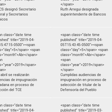
pan>
</span>
S designó Secretario
Ruth Arregui designada
ral y Secretarios
superintendente de Bancos
nicos
n class="date time
<span class="date time
ished" title="2019-04-
published" title="2019-04-
5:47:15-0500"><span
05T15:43:45-0500"><span
s="day">5</span> <span
class="day">5</span> <span
s="month">Abr</span>
class="month">Abr</span>
an
<span
s="year">2019</span>
class="year">2019</span>
pan>
</span>
 abril se realizarán
Cumplidas audiencias de
encias de impugnación
impugnación en proceso de
adana en proceso de
selección de titular de la
cción del TCE
Defensoría del Pueblo
n class="date time
<span class="date time
ished" title="2019-04-
published" title="2019-03-