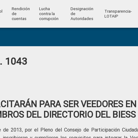
Rendición
Lucha
Designación
ol
Transparencia-
de
contra la
de
l
LOTAIP
cuentas
corrupción
Autoridades
o. 1043
CITARÁN PARA SER VEEDORES EN
BROS DEL DIRECTORIO DEL BIESS
 de 2013, por el Pleno del Consejo de Participación Ciudad
inscribieron y cumplieron los requisitos para integrar la Vee