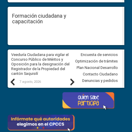
Formación ciudadana y
capacitación
Veeduría Ciudadana para vigilar el
Veeduría Ciudadana para vigila
Encuesta de servicios
Concurso Público de Méritos y
construcción del asfaltado de
Optimización de trámites
Oposición para la designación del
diferentes barrios del sector 
Plan Nacional Desarrollo
Registrador de la Propiedad del
Ballenita del cantón Santa Ele
cantón Saquisilí
Contacto Ciudadano
Previous
Next
Denuncias y pedidos
7 agosto, 2026
7 agosto, 2026