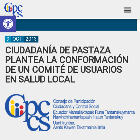
Skip
Skip
Skip
Skip
to
to
to
to
Abrir barra de herramientas
Consejo
primary
main
primary
footer
Construyendo
navigation
content
sidebar
de
Poder
Ciudadano
Participación
9
OCT
2013
CIUDADANÍA DE PASTAZA
Ciudadana
PLANTEA LA CONFORMACIÓN
y
DE UN COMITÉ DE USUARIOS
Control
EN SALUD LOCAL
Social