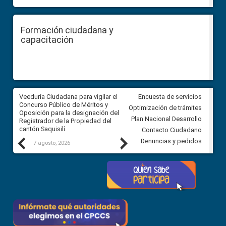
Formación ciudadana y
capacitación
Veeduría Ciudadana para vigilar el
Veeduría Ciudadana para vigila
Encuesta de servicios
Concurso Público de Méritos y
construcción del asfaltado de
Optimización de trámites
Oposición para la designación del
diferentes barrios del sector 
Plan Nacional Desarrollo
Registrador de la Propiedad del
Ballenita del cantón Santa Ele
cantón Saquisilí
Contacto Ciudadano
Previous
Next
Denuncias y pedidos
7 agosto, 2026
7 agosto, 2026