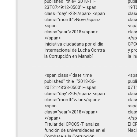
published" title="2018-11-
publ
23T07:49:12-0500"><span
19T0
class="day">23</span> <span
clas
class="month">Nov</span>
cla
<span
<sp
class="year">2018</span>
clas
</span>
</s
Iniciativa ciudadana por el día
CPCC
Internacional de Lucha Contra
y pr
la Corrupción en Manabí
la I
<span class="date time
<spa
published" title="2018-06-
publ
20T21:48:33-0500"><span
07T1
class="day">20</span> <span
clas
class="month">Jun</span>
cla
<span
<sp
class="year">2018</span>
clas
</span>
</s
Titular del CPCCS-T analiza
El C
función de universidades en el
Naci
Combate a la Corrupción