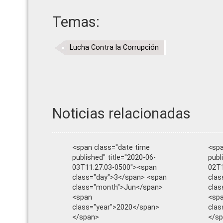
Temas:
Lucha Contra la Corrupción
Noticias relacionadas
<span class="date time
<spa
published" title="2020-06-
publ
03T11:27:03-0500"><span
02T1
class="day">3</span> <span
clas
class="month">Jun</span>
clas
<span
<sp
class="year">2020</span>
clas
</span>
</s