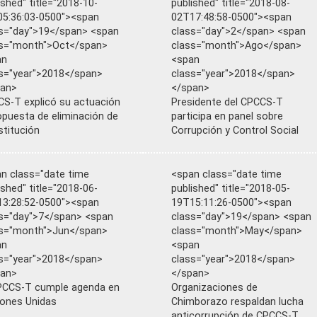
ished" title="2018-10-
published" title="2018-08-
5:36:03-0500"><span
02T17:48:58-0500"><span
s="day">19</span> <span
class="day">2</span> <span
ss="month">Oct</span>
class="month">Ago</span>
an
<span
s="year">2018</span>
class="year">2018</span>
pan>
</span>
S-T explicó su actuación
Presidente del CPCCS-T
opuesta de eliminación de
participa en panel sobre
nstitución
Corrupción y Control Social
n class="date time
<span class="date time
ished" title="2018-06-
published" title="2018-05-
3:28:52-0500"><span
19T15:11:26-0500"><span
s="day">7</span> <span
class="day">19</span> <span
ss="month">Jun</span>
class="month">May</span>
an
<span
s="year">2018</span>
class="year">2018</span>
pan>
</span>
PCCS-T cumple agenda en
Organizaciones de
ones Unidas
Chimborazo respaldan lucha
anticorrupción de CPCCS-T