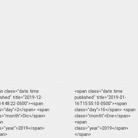
n class="date time
<span class="date time
ished" title="2019-12-
published" title="2019-01-
4:48:22-0500"><span
16T15:55:10-0500"><span
s="day">2</span> <span
class="day">16</span> <span
s="month">Dic</span>
class="month">Ene</span>
an
<span
s="year">2019</span>
class="year">2019</span>
pan>
</span>