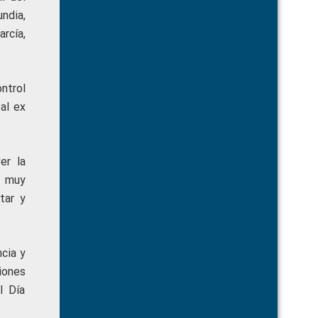
ndia,
rcía,
ntrol
al ex
er la
n muy
tar y
ncia y
ciones
l Día