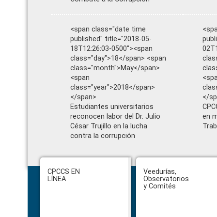
<span class="date time
<spa
published" title="2018-05-
publ
18T12:26:03-0500"><span
02T1
class="day">18</span> <span
clas
class="month">May</span>
cla
<span
<sp
class="year">2018</span>
clas
</span>
</s
Estudiantes universitarios
CPCC
reconocen labor del Dr. Julio
en m
César Trujillo en la lucha
Trab
contra la corrupción
Footer
CPCCS EN
Veedurías,
LÍNEA
Observatorios
y Comités