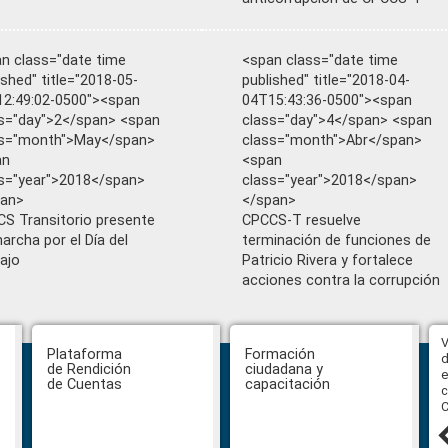
n class="date time
<span class="date time
ished" title="2018-05-
published" title="2018-04-
2:49:02-0500"><span
04T15:43:36-0500"><span
s="day">2</span> <span
class="day">4</span> <span
ss="month">May</span>
class="month">Abr</span>
an
<span
s="year">2018</span>
class="year">2018</span>
pan>
</span>
S Transitorio presente
CPCCS-T resuelve
archa por el Día del
terminación de funciones de
ajo
Patricio Rivera y fortalece
acciones contra la corrupción
Abiertas impugnaciones a los
V
Plataforma
Formación
delegados de la Función Judicial a
d
de Rendición
ciudadana y
la Comisión Ciudadana de
e
de Cuentas
capacitación
Selección para la designación de
c
Fiscal General del Estado
C
24 julio, 2026