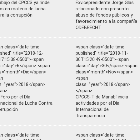
rabajo del CPCCS ya rinde
Exvicepresidente Jorge Glas
os en materia de lucha
relacionado con presunto
ra la corrupción
abuso de fondos públicos y
favorecimiento a la compañía
ODEBRECHT
n class="date time
<span class="date time
ished" title="2018-12-
published" title="2018-11-
7:15:38-0500"><span
30T15:20:49-0500"><span
s="day">6</span> <span
class="day">30</span> <span
s="month">Dic</span>
class="month">Nov</span>
an
<span
s="year">2018</span>
class="year">2018</span>
pan>
</span>
 Foro por el Día
CPCCS-T de Manabí inicia
rnacional de Lucha Contra
actividades por el Día
orrupción
Internacional de
Transparencia
n class="date time
<span class="date time