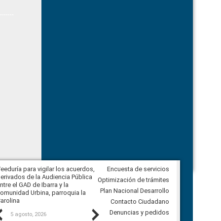
eeduría para vigilar los acuerdos,
Encuesta de servicios
CPCCS convoca a Veeduría
erivados de la Audiencia Pública
Ciudadana para vigilar el concurso
Optimización de trámites
ntre el GAD de Ibarra y la
en la Universidad de Cuenca
Plan Nacional Desarrollo
omunidad Urbina, parroquia la
arolina
Contacto Ciudadano
Previous
Next
Denuncias y pedidos
5 agosto, 2026
5 agosto, 2026