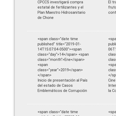
CPCCS investigará compra
El t
estatal de fertilizantes y el
frut
Plan Maestro Hidrosanitario
cont
de Chone
<span class="date time
<spa
published" title="2019-01-
publ
14T15:07:04-0500"><span
06T1
class="day">14</span> <span
clas
class="month">Ene</span>
clas
<span
<sp
class="year">2019</span>
clas
</span>
</s
Inicio de presentación al País
Cine
del estado de Casos
Inte
Emblemáticos de Corrupción
la C
<span class="date time
<spa