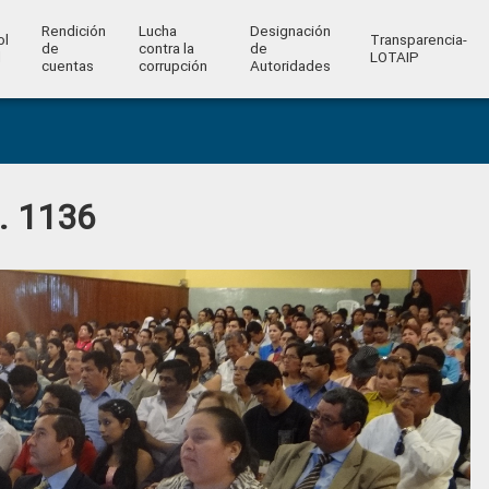
Rendición
Lucha
Designación
ol
Transparencia-
de
contra la
de
l
LOTAIP
cuentas
corrupción
Autoridades
o. 1136