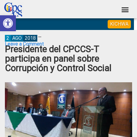
Skip
Skip
Skip
Skip
to
to
to
to
Abrir barra de herramientas
Consejo
primary
main
primary
footer
Construyendo
KICHWA
navigation
content
sidebar
de
Poder
Ciudadano
Participación
2
AGO
2018
Leave a Comment
Presidente del CPCCS-T
Ciudadana
participa en panel sobre
y
Corrupción y Control Social
Control
Social