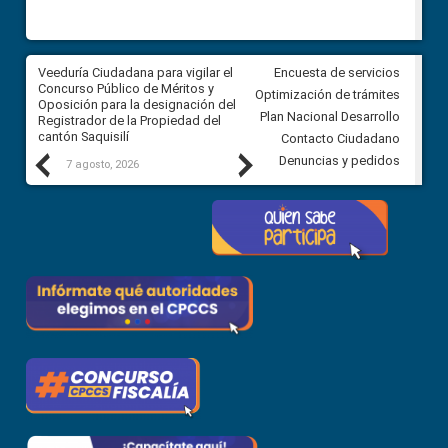
Veeduría Ciudadana para vigilar el
Veeduría Ciudadana para vigila
Encuesta de servicios
Concurso Público de Méritos y
construcción del asfaltado de
Optimización de trámites
Oposición para la designación del
diferentes barrios del sector 
Plan Nacional Desarrollo
Registrador de la Propiedad del
Ballenita del cantón Santa Ele
cantón Saquisilí
Contacto Ciudadano
Previous
Next
Denuncias y pedidos
7 agosto, 2026
7 agosto, 2026