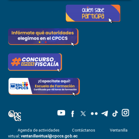
Agenda de actividades
Contáctanos
Ventanilla
virtual
:
ventanillavirtual@cpccs.gob.ec