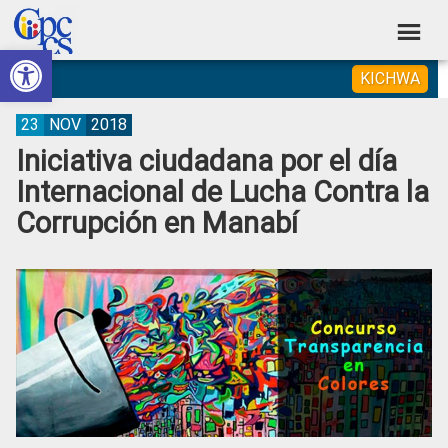
Skip
Skip
Skip
Skip
to
to
to
to
Abrir barra de herramientas
Consejo
primary
main
primary
footer
Construyendo
KICHWA
navigation
content
sidebar
de
Poder
Ciudadano
Participación
23
NOV
2018
Iniciativa ciudadana por el día
Ciudadana
Internacional de Lucha Contra la
y
Corrupción en Manabí
Control
Social