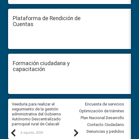
Plataforma de Rendición de
Cuentas
Formación ciudadana y
capacitación
Veeduría para realizar el
Veeduría para vigilar los acue
Encuesta de servicios
ra
seguimiento de la gestión
derivados de la Audiencia Púb
Optimización de trámites
ara
administrativa del Gobierno
entre el GAD de Ibarra y la
Plan Nacional Desarrollo
Autónomo Descentralizado
comunidad Urbina, parroquia l
parroquial rural de Calacalí
Carolina
Contacto Ciudadano
Previous
Next
Denuncias y pedidos
6 agosto, 2026
5 agosto, 2026