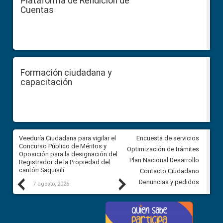
Plataforma de Rendición de
Cuentas
Formación ciudadana y
capacitación
Veeduría Ciudadana para vigilar el
Veeduría Ciudadana para vigila
Encuesta de servicios
Concurso Público de Méritos y
construcción del asfaltado de
Optimización de trámites
Oposición para la designación del
diferentes barrios del sector 
Plan Nacional Desarrollo
Registrador de la Propiedad del
Ballenita del cantón Santa Ele
cantón Saquisilí
Contacto Ciudadano
Previous
Next
Denuncias y pedidos
7 agosto, 2026
7 agosto, 2026