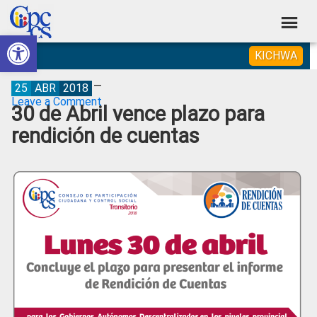
Skip
Skip
Skip
Skip
to
to
to
to
Abrir barra de herramientas
Consejo
primary
main
primary
footer
Construyendo
KICHWA
navigation
content
sidebar
de
Poder
Ciudadano
Participación
25
ABR
2018
Leave a Comment
30 de Abril vence plazo para
Ciudadana
rendición de cuentas
y
Control
Social