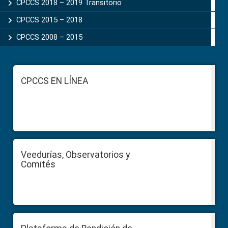
CPCCS 2018 – 2019 Transitorio
CPCCS 2015 – 2018
CPCCS 2008 – 2015
Footer
CPCCS EN LÍNEA
Veedurías, Observatorios y
Comités