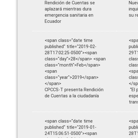
Rendición de Cuentas se
Nuev
aplazará mientras dura
inqu
emergencia sanitaria en
su r
Ecuador
<span class="date time
<spa
published" title="2019-02-
publ
28T17:02:25-0500"><span
29T1
class="day">28</span> <span
clas
class="month">Feb</span>
cla
<span
<sp
class="year">2019</span>
clas
</span>
</s
CPCCS-T presenta Rendición
“El 
de Cuentas a la ciudadanía
espe
tran
<span class="date time
<spa
published" title="2019-01-
publ
24T15:06:51-0500"><span
28T1