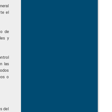
eneral
te el
to de
les y
ntrol
n las
todos
cos o
s del