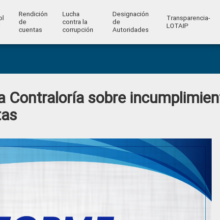
Rendición
Lucha
Designación
ol
Transparencia-
de
contra la
de
l
LOTAIP
cuentas
corrupción
Autoridades
 Contraloría sobre incumplimien
tas