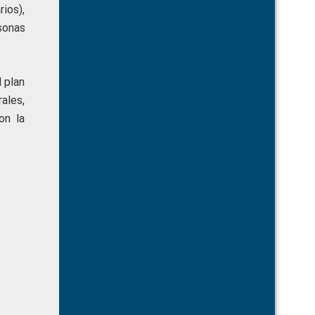
ios),
sonas
l plan
ales,
on la