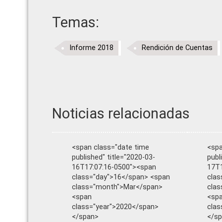
Temas:
Informe 2018
Rendición de Cuentas
Noticias relacionadas
<span class="date time
<spa
published" title="2020-03-
publ
16T17:07:16-0500"><span
17T1
class="day">16</span> <span
clas
class="month">Mar</span>
clas
<span
<sp
class="year">2020</span>
clas
</span>
</s