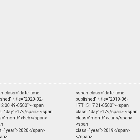
n class="date time
<span class="date time
ished" title="2020-02-
published" title="2019-06-
2:00:49-0500"><span
17T15:17:21-0500"><span
s="day">17</span> <span
class="day">17</span> <span
s="month">Feb</span>
class="month">Jun</span>
an
<span
s="year">2020</span>
class="year">2019</span>
pan>
</span>