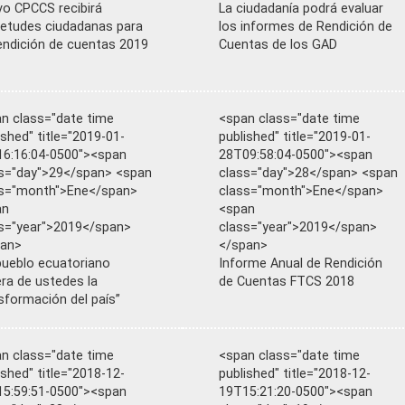
o CPCCS recibirá
La ciudadanía podrá evaluar
ietudes ciudadanas para
los informes de Rendición de
endición de cuentas 2019
Cuentas de los GAD
n class="date time
<span class="date time
ished" title="2019-01-
published" title="2019-01-
6:16:04-0500"><span
28T09:58:04-0500"><span
s="day">29</span> <span
class="day">28</span> <span
ss="month">Ene</span>
class="month">Ene</span>
an
<span
s="year">2019</span>
class="year">2019</span>
pan>
</span>
pueblo ecuatoriano
Informe Anual de Rendición
ra de ustedes la
de Cuentas FTCS 2018
sformación del país”
n class="date time
<span class="date time
ished" title="2018-12-
published" title="2018-12-
5:59:51-0500"><span
19T15:21:20-0500"><span