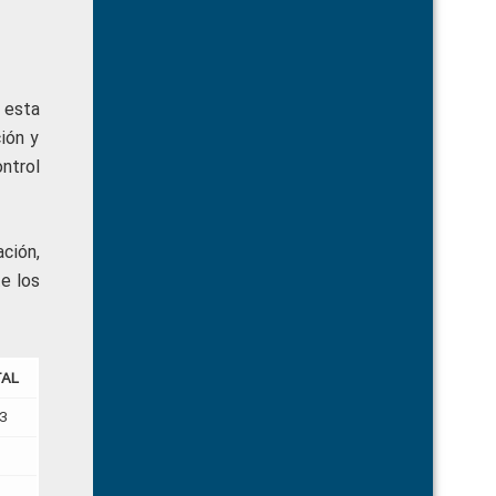
 esta
ión y
ntrol
ción,
e los
TAL
3