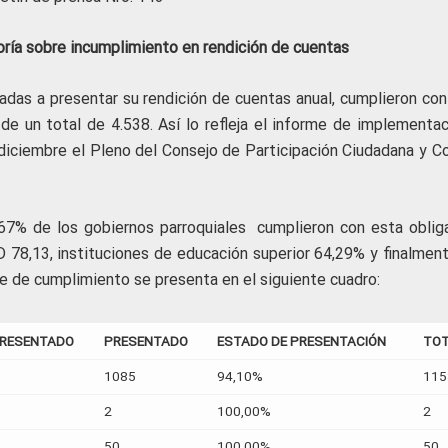
oría sobre incumplimiento en rendición de cuentas
gadas a presentar su rendición de cuentas anual, cumplieron con
 de un total de 4.538. Así lo refleja el informe de implementac
diciembre el Pleno del Consejo de Participación Ciudadana y Co
67% de los gobiernos parroquiales cumplieron con esta obliga
 78,13, instituciones de educación superior 64,29% y finalment
e de cumplimiento se presenta en el siguiente cuadro:
PRESENTADO
PRESENTADO
ESTADO DE PRESENTACIÓN
TO
1085
94,10%
115
2
100,00%
2
50
100,00%
50