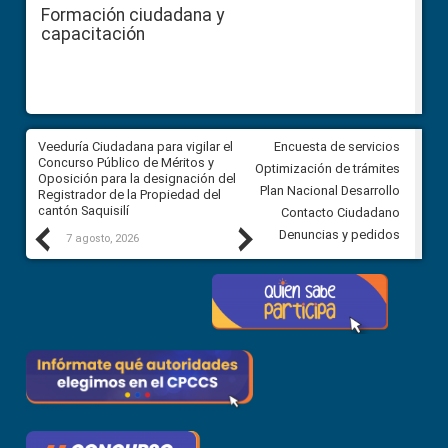
Formación ciudadana y
capacitación
Veeduría Ciudadana para vigilar el
Veeduría Ciudadana para vigila
Encuesta de servicios
Concurso Público de Méritos y
construcción del asfaltado de
Optimización de trámites
Oposición para la designación del
diferentes barrios del sector 
Plan Nacional Desarrollo
Registrador de la Propiedad del
Ballenita del cantón Santa Ele
cantón Saquisilí
Contacto Ciudadano
Previous
Next
Denuncias y pedidos
7 agosto, 2026
7 agosto, 2026