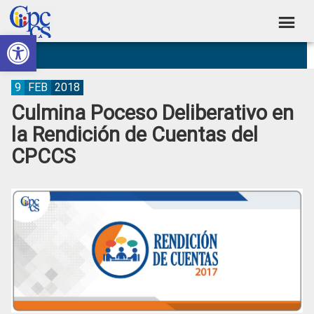
Skip
Skip
Skip
Skip
to
to
to
to
Abrir barra de herramientas
Consejo
primary
main
primary
footer
Construyendo
navigation
content
sidebar
de
Poder
Ciudadano
Participación
9
FEB
2018
Culmina Poceso Deliberativo en
Ciudadana
la Rendición de Cuentas del
y
CPCCS
Control
Social