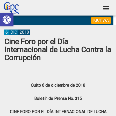
Skip
Skip
Skip
Skip
to
to
to
to
Abrir barra de herramientas
Consejo
primary
main
primary
footer
Construyendo
KICHWA
navigation
content
sidebar
de
Poder
Ciudadano
Participación
6
DIC
2018
Cine Foro por el Día
Ciudadana
Internacional de Lucha Contra la
y
Corrupción
Control
Social
Quito 6 de diciembre de 2018
Boletín de Prensa No. 315
CINE FORO POR EL DÍA INTERNACIONAL DE LUCHA