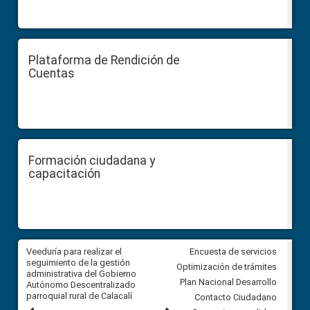
Plataforma de Rendición de
Cuentas
Formación ciudadana y
capacitación
Veeduría para realizar el
Veeduría para vigilar los acue
Encuesta de servicios
ra
seguimiento de la gestión
derivados de la Audiencia Púb
Optimización de trámites
ara
administrativa del Gobierno
entre el GAD de Ibarra y la
Plan Nacional Desarrollo
Autónomo Descentralizado
comunidad Urbina, parroquia l
parroquial rural de Calacalí
Carolina
Contacto Ciudadano