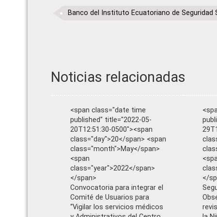
Banco del Instituto Ecuatoriano de Seguridad 
Noticias relacionadas
<span class="date time
<spa
published" title="2022-05-
publ
20T12:51:30-0500"><span
29T1
class="day">20</span> <span
clas
class="month">May</span>
cla
<span
<sp
class="year">2022</span>
clas
</span>
</s
Convocatoria para integrar el
Segu
Comité de Usuarios para
Obse
“Vigilar los servicios médicos
revi
y Administrativos del Centro
la N