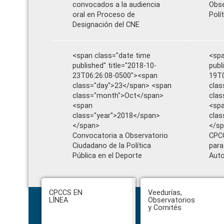
convocados a la audiencia
Obse
oral en Proceso de
Polí
Designación del CNE
<span class="date time
<spa
published" title="2018-10-
publ
23T06:26:08-0500"><span
19T0
class="day">23</span> <span
clas
class="month">Oct</span>
cla
<span
<sp
class="year">2018</span>
clas
</span>
</s
Convocatoria a Observatorio
CPC
Ciudadano de la Política
para
Pública en el Deporte
Auto
Footer
CPCCS EN
Veedurías,
LÍNEA
Observatorios
y Comités