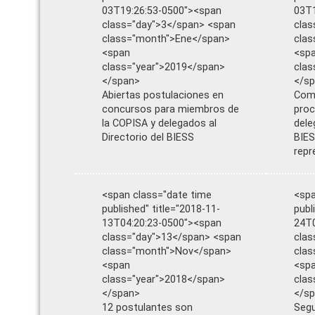
03T19:26:53-0500"><span
03T1
class="day">3</span> <span
clas
class="month">Ene</span>
cla
<span
<sp
class="year">2019</span>
clas
</span>
</s
Abiertas postulaciones en
Comi
concursos para miembros de
proc
la COPISA y delegados al
dele
Directorio del BIESS
BIES
repr
<span class="date time
<spa
published" title="2018-11-
publ
13T04:20:23-0500"><span
24T0
class="day">13</span> <span
clas
class="month">Nov</span>
cla
<span
<sp
class="year">2018</span>
clas
</span>
</s
12 postulantes son
Segu