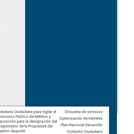
eeduría Ciudadana para vigilar el
Encuesta de servicios
Veeduría Ciudadana para vigilar la
oncurso Público de Méritos y
construcción del asfaltado de
Optimización de trámites
posición para la designación del
diferentes barrios del sector de
Plan Nacional Desarrollo
egistrador de la Propiedad del
Ballenita del cantón Santa Elena
antón Saquisilí
Contacto Ciudadano