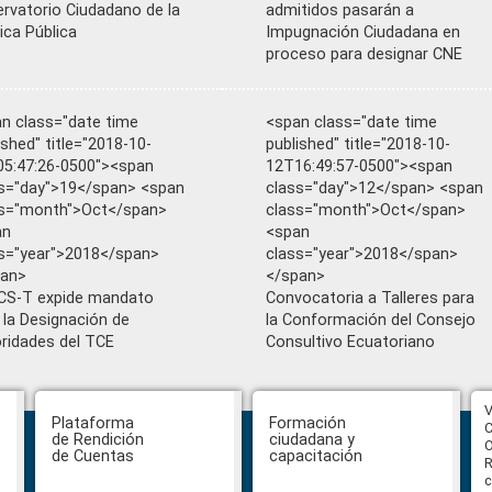
rvatorio Ciudadano de la
admitidos pasarán a
tica Pública
Impugnación Ciudadana en
proceso para designar CNE
n class="date time
<span class="date time
ished" title="2018-10-
published" title="2018-10-
5:47:26-0500"><span
12T16:49:57-0500"><span
s="day">19</span> <span
class="day">12</span> <span
ss="month">Oct</span>
class="month">Oct</span>
an
<span
s="year">2018</span>
class="year">2018</span>
pan>
</span>
CS-T expide mandato
Convocatoria a Talleres para
 la Designación de
la Conformación del Consejo
ridades del TCE
Consultivo Ecuatoriano
CPCCS aprueba convocatoria a
V
Plataforma
Formación
Veeduría para designación de la
C
de Rendición
ciudadana y
autoridad de la SOT
O
de Cuentas
capacitación
R
c