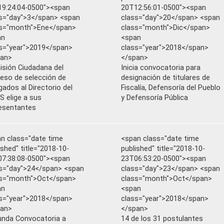
9:24:04-0500"><span
20T12:56:01-0500"><span
s="day">3</span> <span
class="day">20</span> <span
ss="month">Ene</span>
class="month">Dic</span>
an
<span
s="year">2019</span>
class="year">2018</span>
pan>
</span>
sión Ciudadana del
Inicia convocatoria para
eso de selección de
designación de titulares de
gados al Directorio del
Fiscalía, Defensoría del Pueblo
S elige a sus
y Defensoría Pública
esentantes
n class="date time
<span class="date time
ished" title="2018-10-
published" title="2018-10-
7:38:08-0500"><span
23T06:53:20-0500"><span
s="day">24</span> <span
class="day">23</span> <span
ss="month">Oct</span>
class="month">Oct</span>
an
<span
s="year">2018</span>
class="year">2018</span>
pan>
</span>
nda Convocatoria a
14 de los 31 postulantes