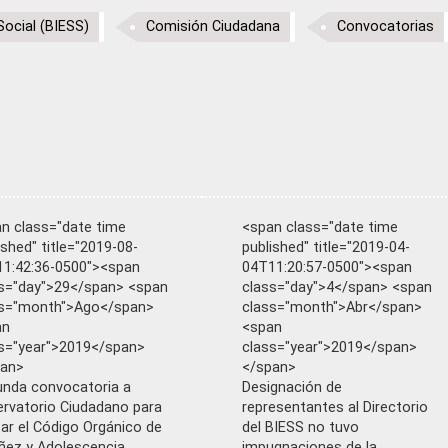
Social (BIESS)
Comisión Ciudadana
Convocatorias
n class="date time
<span class="date time
ished" title="2019-08-
published" title="2019-04-
1:42:36-0500"><span
04T11:20:57-0500"><span
s="day">29</span> <span
class="day">4</span> <span
ss="month">Ago</span>
class="month">Abr</span>
an
<span
s="year">2019</span>
class="year">2019</span>
pan>
</span>
nda convocatoria a
Designación de
rvatorio Ciudadano para
representantes al Directorio
sar el Código Orgánico de
del BIESS no tuvo
iñez y Adolescencia
impugnaciones de la