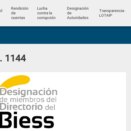
Rendición
Lucha
Designación
ol
Transparencia-
de
contra la
de
l
LOTAIP
cuentas
corrupción
Autoridades
o. 1144