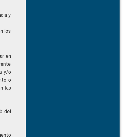
ncia y
n los
ar en
rente
a y/o
nto o
n las
b del
mento