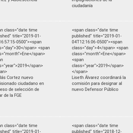
ciudadanía
n class="date time
<span class="date time
ished" title="2019-01-
published" title="2019-01-
6:57:15-0500"><span
04T12:16:06-0500"><span
s="day">30</span> <span
class="day">4</span> <span
ss="month">Ene</span>
class="month">Ene</span>
an
<span
s="year">2019</span>
class="year">2019</span>
pan>
</span>
lás Cortez nuevo
Liseth Álvarez coordinará la
sionado ciudadano en
comisión para designar al
eso de selección de
nuevo Defensor Público
lar de la FGE
n class="date time
<span class="date time
ished" title="2019-01-
published" title="2018-12-