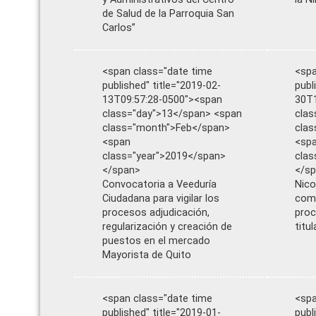
de Salud de la Parroquia San
Carlos”
<span class="date time
<spa
published" title="2019-02-
publ
13T09:57:28-0500"><span
30T1
class="day">13</span> <span
clas
class="month">Feb</span>
cla
<span
<sp
class="year">2019</span>
clas
</span>
</s
Convocatoria a Veeduría
Nico
Ciudadana para vigilar los
comi
procesos adjudicación,
proc
regularización y creación de
titu
puestos en el mercado
Mayorista de Quito
<span class="date time
<spa
published" title="2019-01-
publ