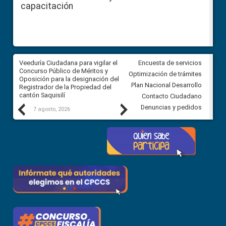
capacitación
Veeduría Ciudadana para vigilar el
Veeduría Ciudadana para vigila
Encuesta de servicios
Concurso Público de Méritos y
construcción del asfaltado de
Optimización de trámites
Oposición para la designación del
diferentes barrios del sector 
Plan Nacional Desarrollo
Registrador de la Propiedad del
Ballenita del cantón Santa Ele
cantón Saquisilí
Contacto Ciudadano
Previous
Next
Denuncias y pedidos
7 agosto, 2026
7 agosto, 2026