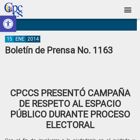
Skip
Skip
Skip
Skip
to
to
to
to
Abrir barra de herramientas
Consejo
primary
main
primary
footer
Construyendo
navigation
content
sidebar
de
Poder
Ciudadano
Participación
15
ENE
2014
Boletín de Prensa No. 1163
Ciudadana
y
Control
Social
CPCCS PRESENTÓ CAMPAÑA
DE RESPETO AL ESPACIO
PÚBLICO DURANTE PROCESO
ELECTORAL