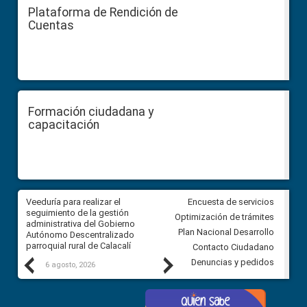
Plataforma de Rendición de
Cuentas
Formación ciudadana y
capacitación
Veeduría para realizar el
Veeduría para vigilar los acue
Encuesta de servicios
ra
seguimiento de la gestión
derivados de la Audiencia Púb
Optimización de trámites
ara
administrativa del Gobierno
entre el GAD de Ibarra y la
Plan Nacional Desarrollo
Autónomo Descentralizado
comunidad Urbina, parroquia l
parroquial rural de Calacalí
Carolina
Contacto Ciudadano
Previous
Next
Denuncias y pedidos
6 agosto, 2026
5 agosto, 2026