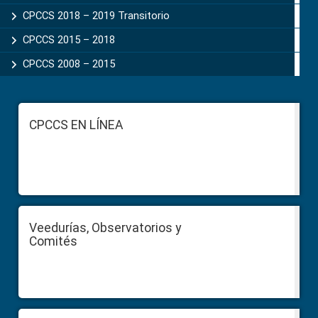
CPCCS 2018 – 2019 Transitorio
CPCCS 2015 – 2018
CPCCS 2008 – 2015
Footer
CPCCS EN LÍNEA
Veedurías, Observatorios y
Comités