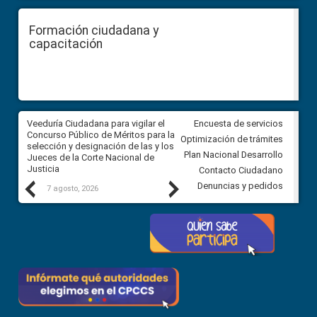
Formación ciudadana y
capacitación
a
Veeduría Ciudadana para vigilar el
Veeduría para realizar el
Encuesta de servicios
ón
Concurso Público de Méritos para la
seguimiento de la gestión
Optimización de trámites
selección y designación de las y los
administrativa del Gobierno
Plan Nacional Desarrollo
Jueces de la Corte Nacional de
Autónomo Descentralizado
Justicia
parroquial rural de Calacalí
Contacto Ciudadano
Previous
Next
Denuncias y pedidos
7 agosto, 2026
6 agosto, 2026