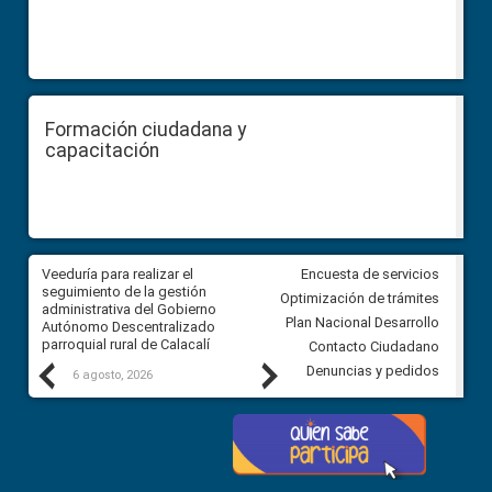
Formación ciudadana y
capacitación
Veeduría para realizar el
Veeduría para vigilar los acue
Encuesta de servicios
ra
seguimiento de la gestión
derivados de la Audiencia Púb
Optimización de trámites
ara
administrativa del Gobierno
entre el GAD de Ibarra y la
Plan Nacional Desarrollo
Autónomo Descentralizado
comunidad Urbina, parroquia l
parroquial rural de Calacalí
Carolina
Contacto Ciudadano
Previous
Next
Denuncias y pedidos
6 agosto, 2026
5 agosto, 2026