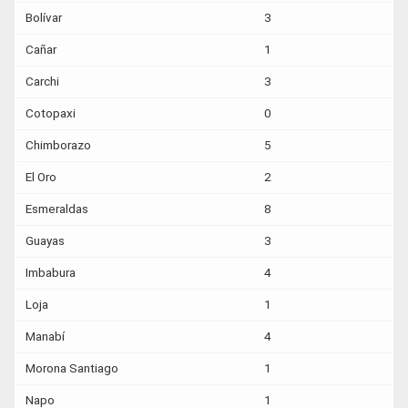
Bolívar
3
Cañar
1
Carchi
3
Cotopaxi
0
Chimborazo
5
El Oro
2
Esmeraldas
8
Guayas
3
Imbabura
4
Loja
1
Manabí
4
Morona Santiago
1
Napo
1