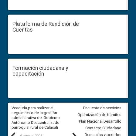
Plataforma de Rendición de
Cuentas
Formación ciudadana y
capacitación
Veeduría para realizar el
Veeduría para vigilar los acue
Encuesta de servicios
ra
seguimiento de la gestión
derivados de la Audiencia Púb
Optimización de trámites
ara
administrativa del Gobierno
entre el GAD de Ibarra y la
Plan Nacional Desarrollo
Autónomo Descentralizado
comunidad Urbina, parroquia l
parroquial rural de Calacalí
Carolina
Contacto Ciudadano
Denuncias y pedidos
6 agosto, 2026
5 agosto, 2026