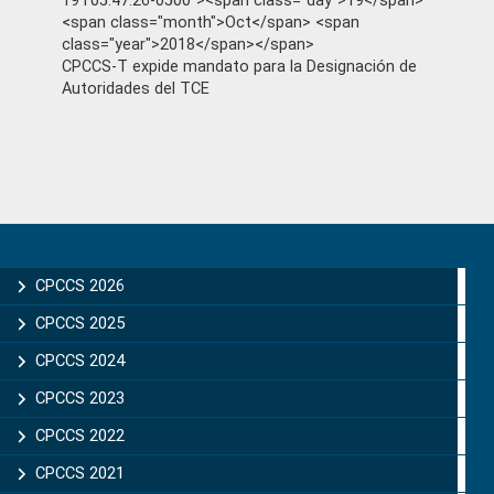
19T05:47:26-0500"><span class="day">19</span>
<span class="month">Oct</span> <span
class="year">2018</span></span>
CPCCS-T expide mandato para la Designación de
Autoridades del TCE
Primary
Sidebar
CPCCS 2026
CPCCS 2025
CPCCS 2024
CPCCS 2023
CPCCS 2022
CPCCS 2021