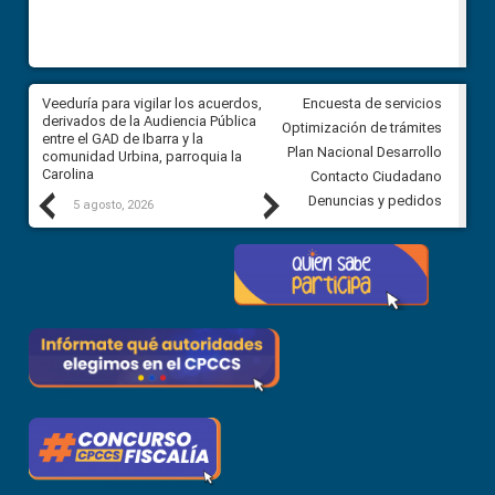
Veeduría para vigilar los acuerdos,
CPCCS convoca a Veeduría
Encuesta de servicios
 a
derivados de la Audiencia Pública
Ciudadana para vigilar el conc
Optimización de trámites
ión
entre el GAD de Ibarra y la
en la Universidad de Cuenca
Plan Nacional Desarrollo
comunidad Urbina, parroquia la
Carolina
Contacto Ciudadano
Previous
Next
Denuncias y pedidos
5 agosto, 2026
5 agosto, 2026