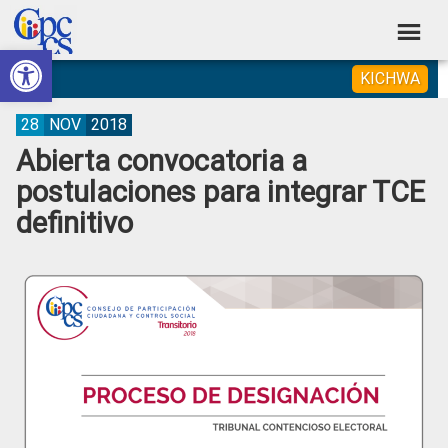
Skip
Skip
Skip
Skip
to
to
to
to
Abrir barra de herramientas
Consejo
primary
main
primary
footer
Construyendo
KICHWA
navigation
content
sidebar
de
Poder
Ciudadano
Participación
28
NOV
2018
Abierta convocatoria a
Ciudadana
postulaciones para integrar TCE
y
definitivo
Control
Social