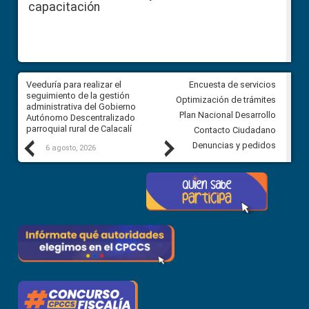
capacitación
Veeduría para realizar el
Veeduría para vigilar los acue
Encuesta de servicios
ra
seguimiento de la gestión
derivados de la Audiencia Púb
Optimización de trámites
ara
administrativa del Gobierno
entre el GAD de Ibarra y la
Plan Nacional Desarrollo
Autónomo Descentralizado
comunidad Urbina, parroquia l
parroquial rural de Calacalí
Carolina
Contacto Ciudadano
Previous
Next
Denuncias y pedidos
6 agosto, 2026
5 agosto, 2026