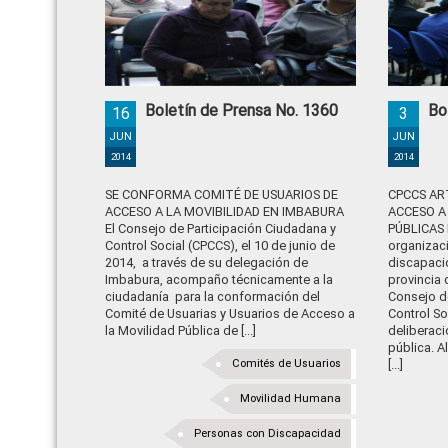
Boletín de Prensa No. 1360
Bo
16
3
JUN
JUN
2014
2014
SE CONFORMA COMITÉ DE USUARIOS DE
CPCCS AR
ACCESO A LA MOVIBILIDAD EN IMBABURA
ACCESO A
El Consejo de Participación Ciudadana y
PÚBLICAS 
Control Social (CPCCS), el 10 de junio de
organizac
2014, a través de su delegación de
discapaci
Imbabura, acompaño técnicamente a la
provincia 
ciudadanía para la conformación del
Consejo d
Comité de Usuarias y Usuarios de Acceso a
Control So
la Movilidad Pública de [...]
deliberaci
pública. A
Comités de Usuarios
[...]
Movilidad Humana
Personas con Discapacidad