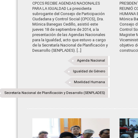
CPCCS RECIBE AGENDAS NACIONALES
PRESIDEN
PARA LA IGUALDAD La presidenta
REUNIÓ C
subrogante del Consejo de Participación
HUMANA Es
Ciudadana y Control Social (CPCCS), Dra.
Mónica Ban
Mónica Banegas Cedillo, asistió este
Consejo d
jueves 18 de septiembre de 2014, a la
Control So
presentación de las Agendas Nacionales
Magister 
para la Igualdad, acto que estuvo a cargo
Viceminis
de la Secretaría Nacional de Planificación y
objetivo d
Desarrollo (SENPLADES). [...]
construcció
Agenda Nacional
Igualdad de Género
Movilidad Humana
Secretaría Nacional de Planificación y Desarrollo (SENPLADES)