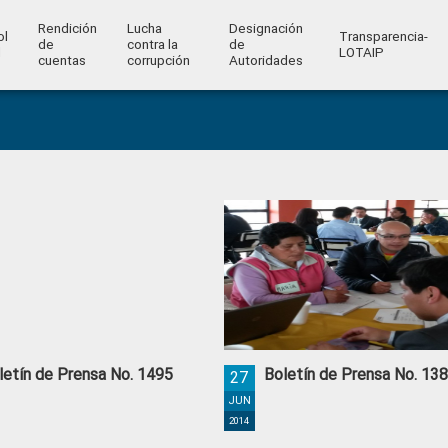
Rendición
Lucha
Designación
ol
Transparencia-
de
contra la
de
l
LOTAIP
cuentas
corrupción
Autoridades
letín de Prensa No. 1495
Boletín de Prensa No. 13
27
JUN
2014