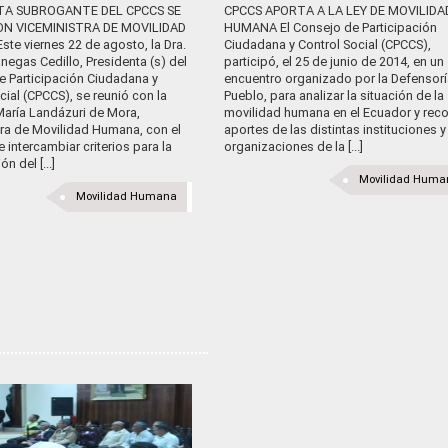
TA SUBROGANTE DEL CPCCS SE
CPCCS APORTA A LA LEY DE MOVILIDA
ON VICEMINISTRA DE MOVILIDAD
HUMANA El Consejo de Participación
te viernes 22 de agosto, la Dra.
Ciudadana y Control Social (CPCCS),
egas Cedillo, Presidenta (s) del
participó, el 25 de junio de 2014, en un
e Participación Ciudadana y
encuentro organizado por la Defensorí
cial (CPCCS), se reunió con la
Pueblo, para analizar la situación de la
María Landázuri de Mora,
movilidad humana en el Ecuador y rec
tra de Movilidad Humana, con el
aportes de las distintas instituciones y
e intercambiar criterios para la
organizaciones de la [...]
n del [...]
Movilidad Huma
Movilidad Humana