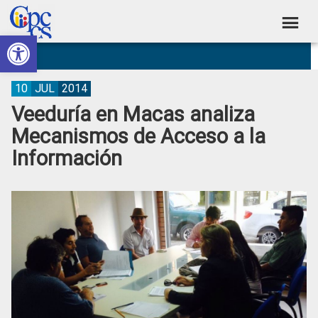
Skip
Skip
Skip
Skip
to
to
to
to
Abrir barra de herramientas
Consejo
primary
main
primary
footer
Construyendo
navigation
content
sidebar
de
Poder
Ciudadano
Participación
10
JUL
2014
Veeduría en Macas analiza
Ciudadana
Mecanismos de Acceso a la
y
Información
Control
Social