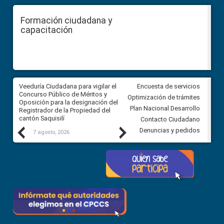
Formación ciudadana y
capacitación
Veeduría Ciudadana para vigilar el
Veeduría Ciudadana para vigila
Encuesta de servicios
Concurso Público de Méritos y
construcción del asfaltado de
Optimización de trámites
Oposición para la designación del
diferentes barrios del sector 
Plan Nacional Desarrollo
Registrador de la Propiedad del
Ballenita del cantón Santa Ele
cantón Saquisilí
Contacto Ciudadano
Previous
Next
Denuncias y pedidos
7 agosto, 2026
7 agosto, 2026