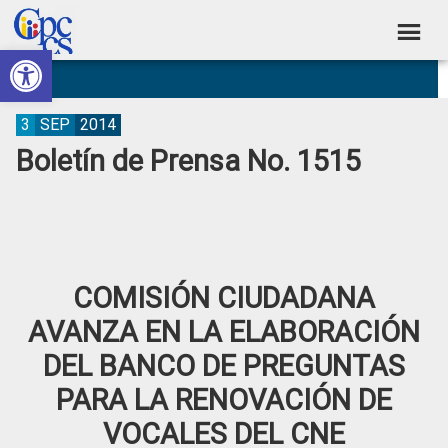
Skip
Skip
Skip
Skip
to
to
to
to
Abrir barra de herramientas
Consejo
primary
main
primary
footer
Construyendo
navigation
content
sidebar
de
Poder
Ciudadano
Participación
3
SEP
2014
Boletín de Prensa No. 1515
Ciudadana
y
Control
Social
COMISIÓN CIUDADANA
AVANZA EN LA ELABORACIÓN
DEL BANCO DE PREGUNTAS
PARA LA RENOVACIÓN DE
VOCALES DEL CNE