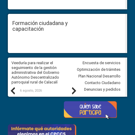
Formación ciudadana y
capacitación
Veeduría para realizar el
Veeduría para vigilar los acue
Encuesta de servicios
ra
seguimiento de la gestión
derivados de la Audiencia Púb
Optimización de trámites
ara
administrativa del Gobierno
entre el GAD de Ibarra y la
Plan Nacional Desarrollo
Autónomo Descentralizado
comunidad Urbina, parroquia l
parroquial rural de Calacalí
Carolina
Contacto Ciudadano
Previous
Next
Denuncias y pedidos
6 agosto, 2026
5 agosto, 2026