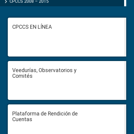
CPCCS 2008 – 2015
Footer
CPCCS EN LÍNEA
Veedurías, Observatorios y
Comités
Plataforma de Rendición de
Cuentas