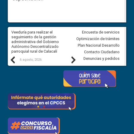
Veeduría para realizar el
Veeduría para vigilar los acue
Encuesta de servicios
ra
seguimiento de la gestión
derivados de la Audiencia Púb
Optimización de trámites
ara
administrativa del Gobierno
entre el GAD de Ibarra y la
Plan Nacional Desarrollo
Autónomo Descentralizado
comunidad Urbina, parroquia l
parroquial rural de Calacalí
Carolina
Contacto Ciudadano
Previous
Next
Denuncias y pedidos
6 agosto, 2026
5 agosto, 2026