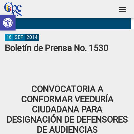
Skip
Skip
Skip
Skip
to
to
to
to
Abrir barra de herramientas
Consejo
primary
main
primary
footer
Construyendo
navigation
content
sidebar
de
Poder
Ciudadano
Participación
16
SEP
2014
Boletín de Prensa No. 1530
Ciudadana
y
Control
Social
CONVOCATORIA A
CONFORMAR VEEDURÍA
CIUDADANA PARA
DESIGNACIÓN DE DEFENSORES
DE AUDIENCIAS