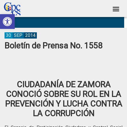
Skip
Skip
Skip
Skip
to
to
to
to
Abrir barra de herramientas
Consejo
primary
main
primary
footer
Construyendo
navigation
content
sidebar
de
Poder
Ciudadano
Participación
30
SEP
2014
Boletín de Prensa No. 1558
Ciudadana
y
Control
Social
CIUDADANÍA DE ZAMORA
CONOCIÓ SOBRE SU ROL EN LA
PREVENCIÓN Y LUCHA CONTRA
LA CORRUPCIÓN