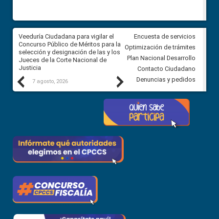
a
Veeduría Ciudadana para vigilar el
Veeduría para realizar el
Encuesta de servicios
ón
Concurso Público de Méritos para la
seguimiento de la gestión
Optimización de trámites
selección y designación de las y los
administrativa del Gobierno
Plan Nacional Desarrollo
Jueces de la Corte Nacional de
Autónomo Descentralizado
Justicia
parroquial rural de Calacalí
Contacto Ciudadano
Previous
Next
Denuncias y pedidos
7 agosto, 2026
6 agosto, 2026