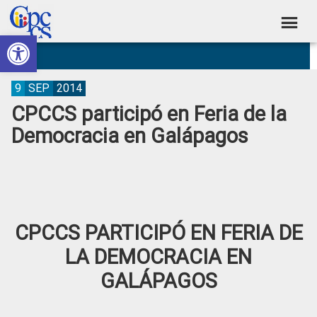
Skip
Skip
Skip
Skip
to
to
to
to
Abrir barra de herramientas
Consejo
primary
main
primary
footer
Construyendo
navigation
content
sidebar
de
Poder
Ciudadano
Participación
9
SEP
2014
CPCCS participó en Feria de la
Ciudadana
Democracia en Galápagos
y
Control
Social
CPCCS PARTICIPÓ EN FERIA DE
LA DEMOCRACIA EN
GALÁPAGOS