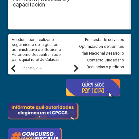
capacitación
Veeduría para realizar el
Veeduría para vigilar los acue
Encuesta de servicios
ra
seguimiento de la gestión
derivados de la Audiencia Púb
Optimización de trámites
ara
administrativa del Gobierno
entre el GAD de Ibarra y la
Plan Nacional Desarrollo
Autónomo Descentralizado
comunidad Urbina, parroquia l
parroquial rural de Calacalí
Carolina
Contacto Ciudadano
Previous
Next
Denuncias y pedidos
6 agosto, 2026
5 agosto, 2026