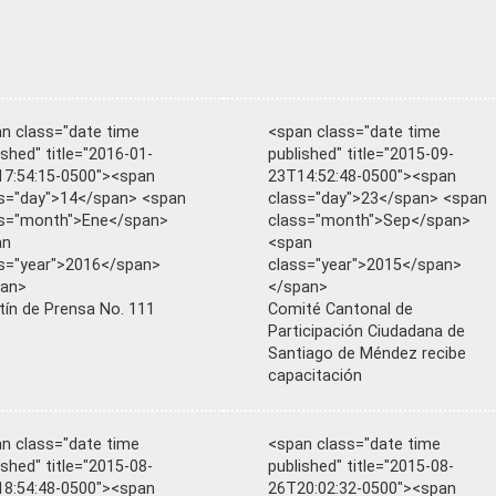
n class="date time
<span class="date time
ished" title="2016-01-
published" title="2015-09-
7:54:15-0500"><span
23T14:52:48-0500"><span
s="day">14</span> <span
class="day">23</span> <span
ss="month">Ene</span>
class="month">Sep</span>
an
<span
s="year">2016</span>
class="year">2015</span>
pan>
</span>
tín de Prensa No. 111
Comité Cantonal de
Participación Ciudadana de
Santiago de Méndez recibe
capacitación
n class="date time
<span class="date time
ished" title="2015-08-
published" title="2015-08-
8:54:48-0500"><span
26T20:02:32-0500"><span