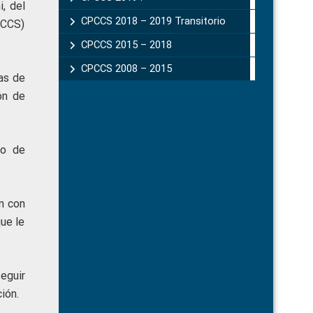
, del
CPCCS 2018 – 2019 Transitorio
PCCS)
CPCCS 2015 – 2018
CPCCS 2008 – 2015
as de
ón de
do de
n con
ue le
eguir
ión.