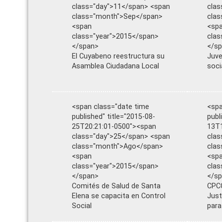
class="day">11</span> <span
clas
class="month">Sep</span>
cla
<span
<sp
class="year">2015</span>
clas
</span>
</s
El Cuyabeno reestructura su
Juve
Asamblea Ciudadana Local
soci
<span class="date time
<spa
published" title="2015-08-
publ
25T20:21:01-0500"><span
13T1
class="day">25</span> <span
clas
class="month">Ago</span>
cla
<span
<sp
class="year">2015</span>
clas
</span>
</s
Comités de Salud de Santa
CPCC
Elena se capacita en Control
Just
Social
para