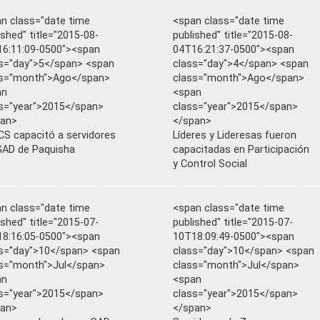
n class="date time
<span class="date time
ished" title="2015-08-
published" title="2015-08-
6:11:09-0500"><span
04T16:21:37-0500"><span
s="day">5</span> <span
class="day">4</span> <span
ss="month">Ago</span>
class="month">Ago</span>
an
<span
s="year">2015</span>
class="year">2015</span>
pan>
</span>
S capacitó a servidores
Líderes y Lideresas fueron
GAD de Paquisha
capacitadas en Participación
y Control Social
n class="date time
<span class="date time
ished" title="2015-07-
published" title="2015-07-
8:16:05-0500"><span
10T18:09:49-0500"><span
s="day">10</span> <span
class="day">10</span> <span
s="month">Jul</span>
class="month">Jul</span>
an
<span
s="year">2015</span>
class="year">2015</span>
pan>
</span>