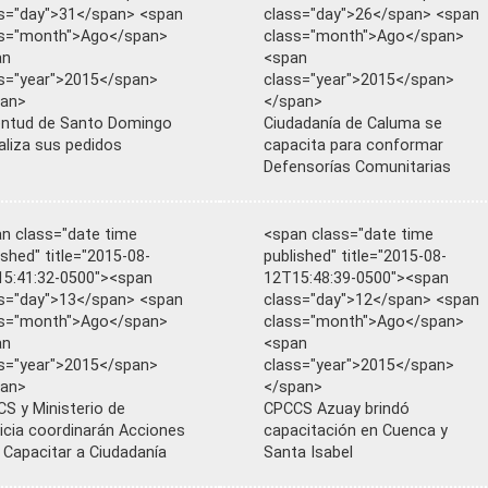
s="day">31</span> <span
class="day">26</span> <span
ss="month">Ago</span>
class="month">Ago</span>
an
<span
s="year">2015</span>
class="year">2015</span>
pan>
</span>
ntud de Santo Domingo
Ciudadanía de Caluma se
aliza sus pedidos
capacita para conformar
Defensorías Comunitarias
n class="date time
<span class="date time
ished" title="2015-08-
published" title="2015-08-
5:41:32-0500"><span
12T15:48:39-0500"><span
s="day">13</span> <span
class="day">12</span> <span
ss="month">Ago</span>
class="month">Ago</span>
an
<span
s="year">2015</span>
class="year">2015</span>
pan>
</span>
S y Ministerio de
CPCCS Azuay brindó
icia coordinarán Acciones
capacitación en Cuenca y
 Capacitar a Ciudadanía
Santa Isabel