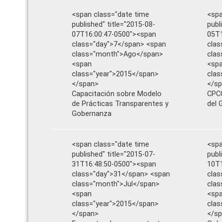
<span class="date time
<spa
published" title="2015-08-
publ
07T16:00:47-0500"><span
05T1
class="day">7</span> <span
clas
class="month">Ago</span>
cla
<span
<sp
class="year">2015</span>
clas
</span>
</s
Capacitación sobre Modelo
CPCC
de Prácticas Transparentes y
del 
Gobernanza
<span class="date time
<spa
published" title="2015-07-
publ
31T16:48:50-0500"><span
10T1
class="day">31</span> <span
clas
class="month">Jul</span>
clas
<span
<sp
class="year">2015</span>
clas
</span>
</s