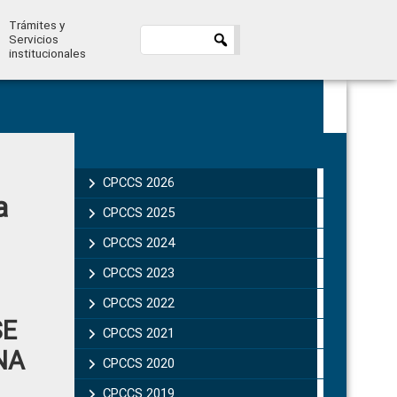
Trámites y
Servicios
institucionales
Primary
Sidebar
CPCCS 2026
a
CPCCS 2025
CPCCS 2024
CPCCS 2023
CPCCS 2022
SE
CPCCS 2021
NA
CPCCS 2020
CPCCS 2019 .