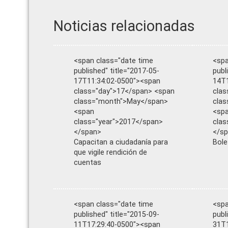
Noticias relacionadas
<span class="date time
<spa
published" title="2017-05-
publ
17T11:34:02-0500"><span
14T1
class="day">17</span> <span
clas
class="month">May</span>
cla
<span
<sp
class="year">2017</span>
clas
</span>
</s
Capacitan a ciudadanía para
Bole
que vigile rendición de
cuentas
<span class="date time
<spa
published" title="2015-09-
publ
11T17:29:40-0500"><span
31T1