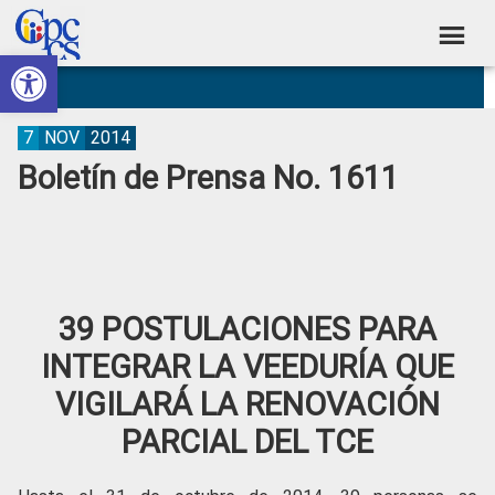
Skip
Skip
Skip
Skip
to
to
to
to
Abrir barra de herramientas
Consejo
primary
main
primary
footer
Construyendo
navigation
content
sidebar
de
Poder
Ciudadano
Participación
7
NOV
2014
Boletín de Prensa No. 1611
Ciudadana
y
Control
Social
39 POSTULACIONES PARA
INTEGRAR LA VEEDURÍA QUE
VIGILARÁ LA RENOVACIÓN
PARCIAL DEL TCE