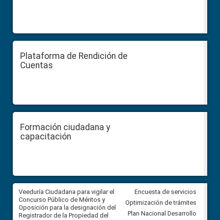
Plataforma de Rendición de
Cuentas
Formación ciudadana y
capacitación
Veeduría Ciudadana para vigilar el
Veeduría Ciudadana para vigila
Encuesta de servicios
Concurso Público de Méritos y
construcción del asfaltado de
Optimización de trámites
Oposición para la designación del
diferentes barrios del sector 
Plan Nacional Desarrollo
Registrador de la Propiedad del
Ballenita del cantón Santa Ele