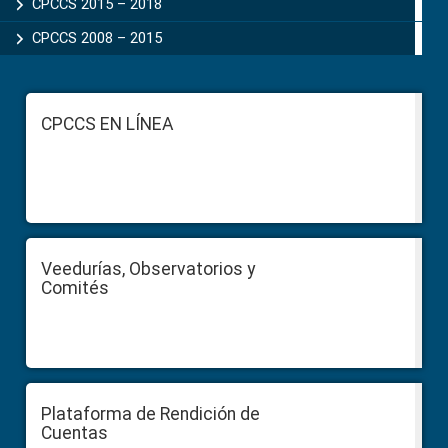
CPCCS 2015 – 2018
CPCCS 2008 – 2015
Footer
CPCCS EN LÍNEA
Veedurías, Observatorios y
Comités
Plataforma de Rendición de
Cuentas