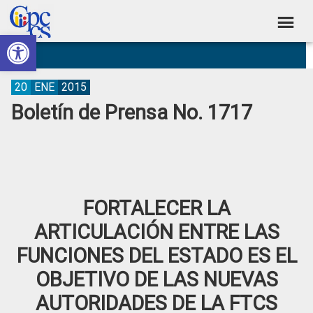
Skip
Skip
Skip
Skip
to
to
to
to
Abrir barra de herramientas
Consejo
primary
main
primary
footer
Construyendo
navigation
content
sidebar
de
Poder
Ciudadano
Participación
20
ENE
2015
Boletín de Prensa No. 1717
Ciudadana
y
Control
Social
FORTALECER LA
ARTICULACIÓN ENTRE LAS
FUNCIONES DEL ESTADO ES EL
OBJETIVO DE LAS NUEVAS
AUTORIDADES DE LA FTCS