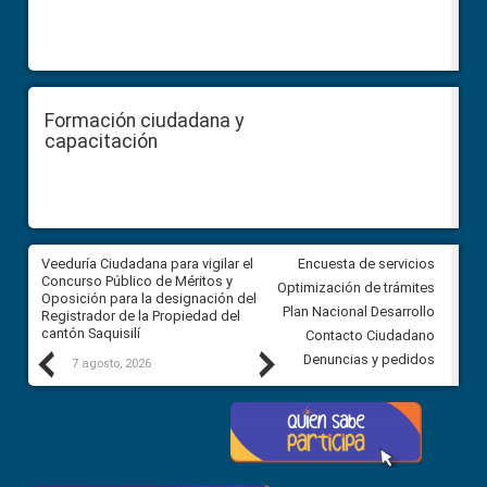
Formación ciudadana y
capacitación
Veeduría Ciudadana para vigilar el
Veeduría Ciudadana para vigila
Encuesta de servicios
Concurso Público de Méritos y
construcción del asfaltado de
Optimización de trámites
Oposición para la designación del
diferentes barrios del sector 
Plan Nacional Desarrollo
Registrador de la Propiedad del
Ballenita del cantón Santa Ele
cantón Saquisilí
Contacto Ciudadano
Previous
Next
Denuncias y pedidos
7 agosto, 2026
7 agosto, 2026