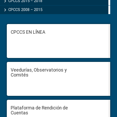
CPCCS 2015 – 2018
CPCCS 2008 – 2015
Footer
CPCCS EN LÍNEA
Veedurías, Observatorios y
Comités
Plataforma de Rendición de
Cuentas