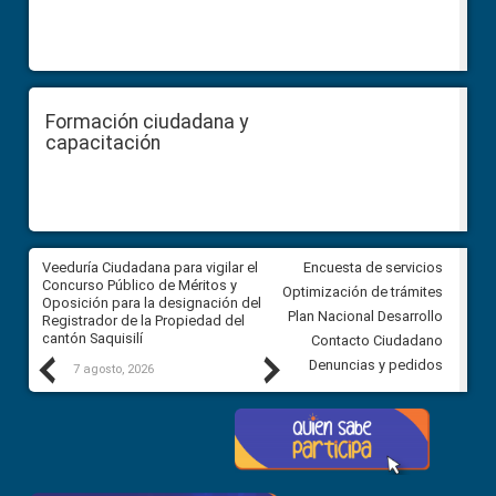
Formación ciudadana y
capacitación
Veeduría Ciudadana para vigilar el
Veeduría Ciudadana para vigila
Encuesta de servicios
Concurso Público de Méritos y
construcción del asfaltado de
Optimización de trámites
Oposición para la designación del
diferentes barrios del sector 
Plan Nacional Desarrollo
Registrador de la Propiedad del
Ballenita del cantón Santa Ele
cantón Saquisilí
Contacto Ciudadano
Previous
Next
Denuncias y pedidos
7 agosto, 2026
7 agosto, 2026