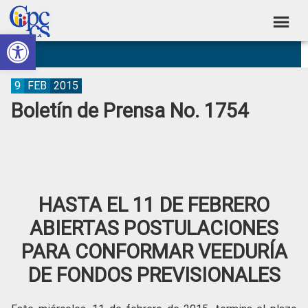
Skip
Skip
Skip
Skip
to
to
to
to
Abrir barra de herramientas
Consejo
primary
main
primary
footer
Construyendo
navigation
content
sidebar
de
Poder
Ciudadano
Participación
9
FEB
2015
Boletín de Prensa No. 1754
Ciudadana
y
Control
Social
HASTA EL 11 DE FEBRERO
ABIERTAS POSTULACIONES
PARA CONFORMAR VEEDURÍA
DE FONDOS PREVISIONALES