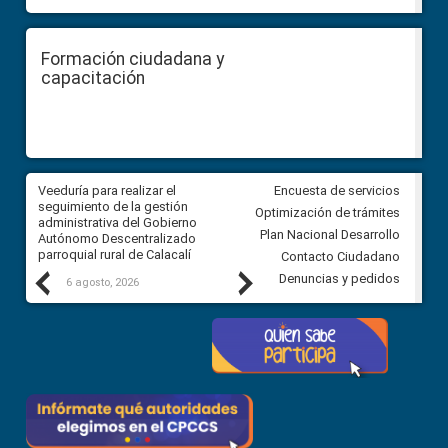
Formación ciudadana y
capacitación
Veeduría para realizar el
Veeduría para vigilar los acue
Encuesta de servicios
ra
seguimiento de la gestión
derivados de la Audiencia Púb
Optimización de trámites
ara
administrativa del Gobierno
entre el GAD de Ibarra y la
Plan Nacional Desarrollo
Autónomo Descentralizado
comunidad Urbina, parroquia l
parroquial rural de Calacalí
Carolina
Contacto Ciudadano
Previous
Next
Denuncias y pedidos
6 agosto, 2026
5 agosto, 2026