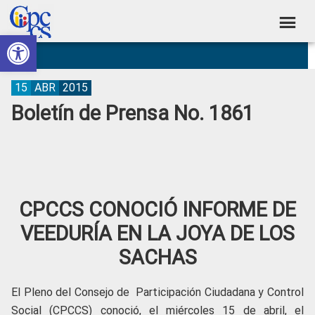
Skip
Skip
Skip
Skip
to
to
to
to
Abrir barra de herramientas
Consejo
primary
main
primary
footer
Construyendo
navigation
content
sidebar
de
Poder
Ciudadano
Participación
15
ABR
2015
Boletín de Prensa No. 1861
Ciudadana
y
Control
Social
CPCCS CONOCIÓ INFORME DE
VEEDURÍA EN LA JOYA DE LOS
SACHAS
El Pleno del Consejo de Participación Ciudadana y Control
Social (CPCCS) conoció, el miércoles 15 de abril, el