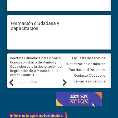
Formación ciudadana y
capacitación
Veeduría Ciudadana para vigilar el
Veeduría Ciudadana para vigila
Encuesta de servicios
Concurso Público de Méritos y
construcción del asfaltado de
Optimización de trámites
Oposición para la designación del
diferentes barrios del sector 
Plan Nacional Desarrollo
Registrador de la Propiedad del
Ballenita del cantón Santa Ele
cantón Saquisilí
Contacto Ciudadano
Previous
Next
Denuncias y pedidos
7 agosto, 2026
7 agosto, 2026