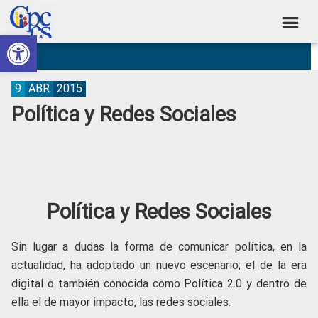
Skip
Skip
Skip
Skip
to
to
to
to
Abrir barra de herramientas
Consejo
primary
main
primary
footer
Construyendo
navigation
content
sidebar
de
Poder
Ciudadano
Participación
9
ABR
2015
Política y Redes Sociales
Ciudadana
y
Control
Social
Política y Redes Sociales
Sin lugar a dudas la forma de comunicar política, en la
actualidad, ha adoptado un nuevo escenario; el de la era
digital o también conocida como Política 2.0 y dentro de
ella el de mayor impacto, las redes sociales.