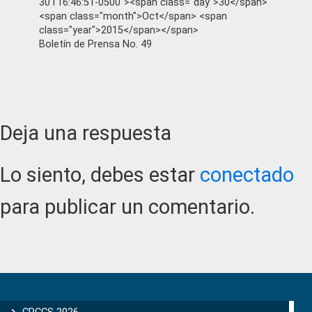
30T16:46:51-0500"><span class="day">30</span>
<span class="month">Oct</span> <span
class="year">2015</span></span>
Boletín de Prensa No. 49
Reader
Deja una respuesta
Interactions
Lo siento, debes estar
conectado
para publicar un comentario.
Primary
Sidebar
CPCCS 2026