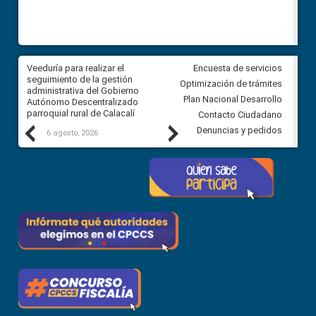
Veeduría para realizar el
Veeduría para vigilar los acue
Encuesta de servicios
ra
seguimiento de la gestión
derivados de la Audiencia Púb
Optimización de trámites
ara
administrativa del Gobierno
entre el GAD de Ibarra y la
Plan Nacional Desarrollo
Autónomo Descentralizado
comunidad Urbina, parroquia l
parroquial rural de Calacalí
Carolina
Contacto Ciudadano
Previous
Next
Denuncias y pedidos
6 agosto, 2026
5 agosto, 2026