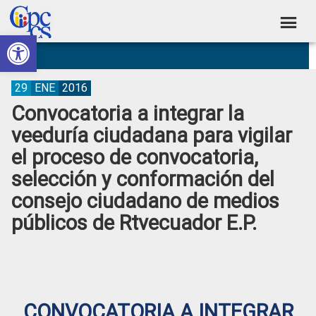
Skip
Skip
Skip
Skip
to
to
to
to
Abrir barra de herramientas
Consejo
primary
main
primary
footer
Construyendo
navigation
content
sidebar
de
Poder
Ciudadano
Participación
29
ENE
2016
Convocatoria a integrar la
Ciudadana
veeduría ciudadana para vigilar
y
el proceso de convocatoria,
Control
selección y conformación del
Social
consejo ciudadano de medios
públicos de Rtvecuador E.P.
CONVOCATORIA A INTEGRAR