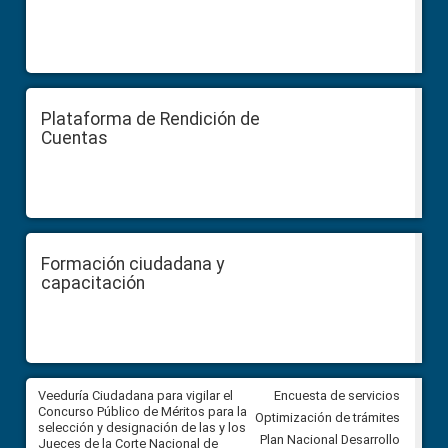
Plataforma de Rendición de
Cuentas
Formación ciudadana y
capacitación
a
Veeduría Ciudadana para vigilar el
Veeduría para realizar el
Encuesta de servicios
ón
Concurso Público de Méritos para la
seguimiento de la gestión
Optimización de trámites
selección y designación de las y los
administrativa del Gobierno
Plan Nacional Desarrollo
Jueces de la Corte Nacional de
Autónomo Descentralizado