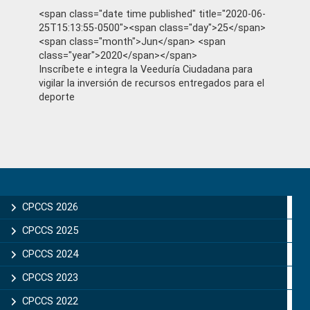
<span class="date time published" title="2020-06-
25T15:13:55-0500"><span class="day">25</span>
<span class="month">Jun</span> <span
class="year">2020</span></span>
Inscríbete e integra la Veeduría Ciudadana para
vigilar la inversión de recursos entregados para el
deporte
Primary
Sidebar
CPCCS 2026
CPCCS 2025
CPCCS 2024
CPCCS 2023
CPCCS 2022