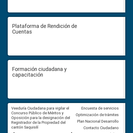
Plataforma de Rendición de
Cuentas
Formación ciudadana y
capacitación
Veeduría Ciudadana para vigilar el
Veeduría Ciudadana para vigila
Encuesta de servicios
Concurso Público de Méritos y
construcción del asfaltado de
Optimización de trámites
Oposición para la designación del
diferentes barrios del sector 
Plan Nacional Desarrollo
Registrador de la Propiedad del
Ballenita del cantón Santa Ele
cantón Saquisilí
Contacto Ciudadano