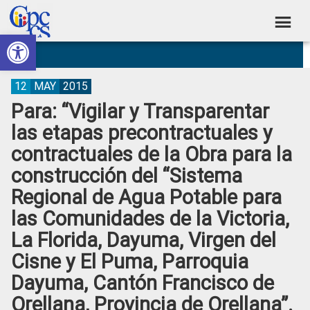
Skip
Skip
Skip
Skip
to
to
to
to
Abrir barra de herramientas
Consejo
primary
main
primary
footer
Construyendo
navigation
content
sidebar
de
Poder
Ciudadano
Participación
12
MAY
2015
Para: “Vigilar y Transparentar
Ciudadana
las etapas precontractuales y
y
contractuales de la Obra para la
Control
construcción del “Sistema
Social
Regional de Agua Potable para
las Comunidades de la Victoria,
La Florida, Dayuma, Virgen del
Cisne y El Puma, Parroquia
Dayuma, Cantón Francisco de
Orellana, Provincia de Orellana”.