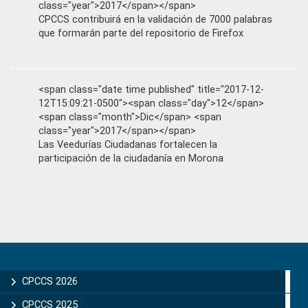
class="year">2017</span></span>
CPCCS contribuirá en la validación de 7000 palabras
que formarán parte del repositorio de Firefox
<span class="date time published" title="2017-12-
12T15:09:21-0500"><span class="day">12</span>
<span class="month">Dic</span> <span
class="year">2017</span></span>
Las Veedurías Ciudadanas fortalecen la
participación de la ciudadanía en Morona
Primary
Sidebar
CPCCS 2026
CPCCS 2025