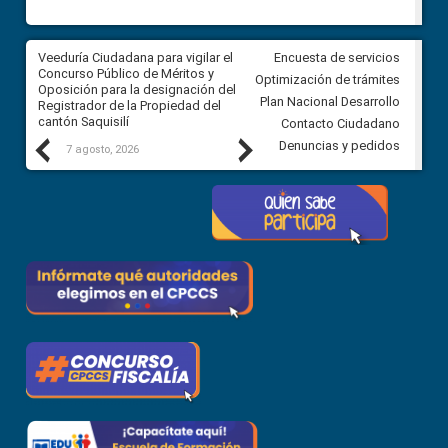
Veeduría Ciudadana para vigilar el
Veeduría Ciudadana para vigila
Encuesta de servicios
Concurso Público de Méritos y
construcción del asfaltado de
Optimización de trámites
Oposición para la designación del
diferentes barrios del sector 
Plan Nacional Desarrollo
Registrador de la Propiedad del
Ballenita del cantón Santa Ele
cantón Saquisilí
Contacto Ciudadano
Previous
Next
Denuncias y pedidos
7 agosto, 2026
7 agosto, 2026