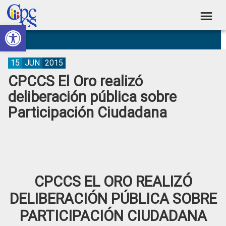
Skip
Skip
Skip
Skip
to
to
to
to
Abrir barra de herramientas
Consejo
primary
main
primary
footer
Construyendo
navigation
content
sidebar
de
Poder
Ciudadano
Participación
15
JUN
2015
CPCCS El Oro realizó
Ciudadana
deliberación pública sobre
y
Participación Ciudadana
Control
Social
CPCCS EL ORO REALIZÓ
DELIBERACIÓN PÚBLICA SOBRE
PARTICIPACIÓN CIUDADANA