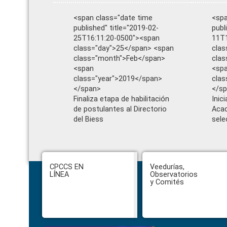
<span class="date time
<spa
published" title="2019-02-
publ
25T16:11:20-0500"><span
11T1
class="day">25</span> <span
clas
class="month">Feb</span>
clas
<span
<sp
class="year">2019</span>
clas
</span>
</s
Finaliza etapa de habilitación
Inic
de postulantes al Directorio
Acad
del Biess
sele
Footer
CPCCS EN
Veedurías,
LÍNEA
Observatorios
y Comités