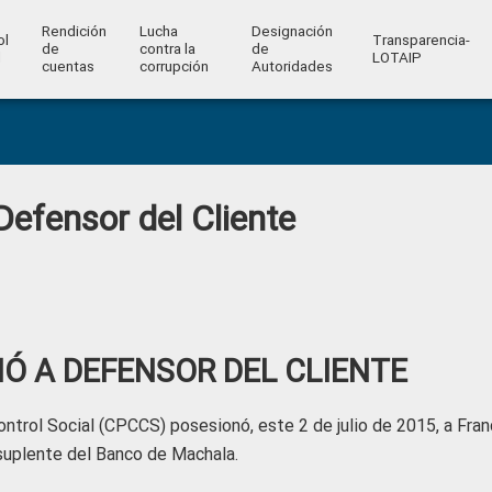
Rendición
Lucha
Designación
ol
Transparencia-
de
contra la
de
l
LOTAIP
cuentas
corrupción
Autoridades
efensor del Cliente
Ó A DEFENSOR DEL CLIENTE
ntrol Social (CPCCS) posesionó, este 2 de julio de 2015, a Fran
suplente del Banco de Machala.