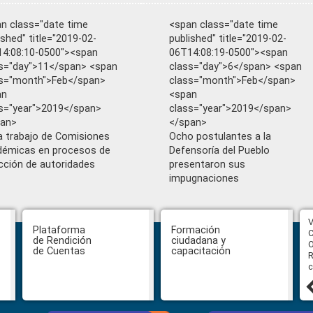
n class="date time
<span class="date time
ished" title="2019-02-
published" title="2019-02-
4:08:10-0500"><span
06T14:08:19-0500"><span
s="day">11</span> <span
class="day">6</span> <span
s="month">Feb</span>
class="month">Feb</span>
an
<span
s="year">2019</span>
class="year">2019</span>
pan>
</span>
ia trabajo de Comisiones
Ocho postulantes a la
émicas en procesos de
Defensoría del Pueblo
cción de autoridades
presentaron sus
impugnaciones
CPCCS aprueba convocatoria a
V
Plataforma
Formación
Veeduría para designación de la
C
de Rendición
ciudadana y
autoridad de la SOT
O
de Cuentas
capacitación
R
c
31 julio, 2026