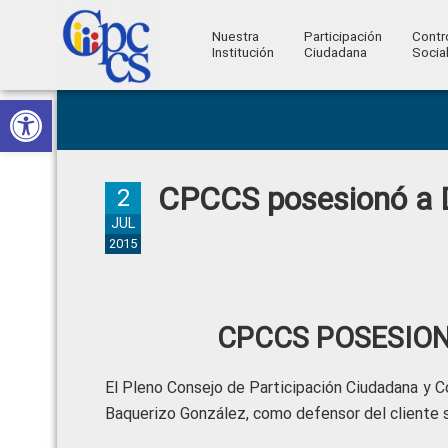
Nuestra
Participación
Contr
Institución
Ciudadana
Socia
Consejo
Abrir barra de herramientas
Skip
Skip
Skip
Skip
Construyendo
to
to
to
to
de
Poder
primary
main
primary
footer
Ciudadano
Participación
navigation
content
sidebar
CPCCS posesionó a D
Ciudadana
2
y
JUL
2015
Control
Social
CPCCS POSESION
El Pleno Consejo de Participación Ciudadana y Co
Baquerizo González, como defensor del cliente 