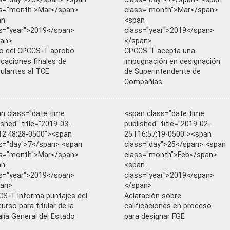
ss="month">Mar</span>
class="month">Mar</span>
an
<span
s="year">2019</span>
class="year">2019</span>
pan>
</span>
o del CPCCS-T aprobó
CPCCS-T acepta una
ficaciones finales de
impugnación en designación
ulantes al TCE
de Superintendente de
Compañías
n class="date time
<span class="date time
ished" title="2019-03-
published" title="2019-02-
2:48:28-0500"><span
25T16:57:19-0500"><span
s="day">7</span> <span
class="day">25</span> <span
ss="month">Mar</span>
class="month">Feb</span>
an
<span
s="year">2019</span>
class="year">2019</span>
pan>
</span>
S-T informa puntajes del
Aclaración sobre
urso para titular de la
calificaciones en proceso
alía General del Estado
para designar FGE