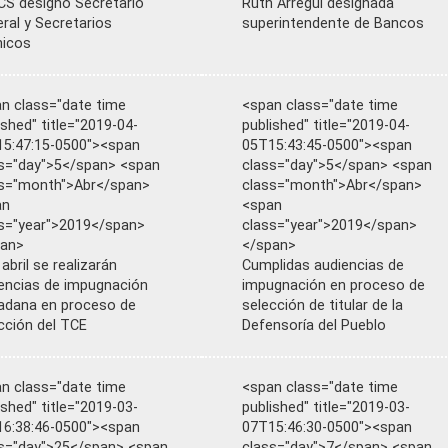
S designó Secretario
Ruth Arregui designada
ral y Secretarios
superintendente de Bancos
nicos
n class="date time
<span class="date time
ished" title="2019-04-
published" title="2019-04-
5:47:15-0500"><span
05T15:43:45-0500"><span
s="day">5</span> <span
class="day">5</span> <span
s="month">Abr</span>
class="month">Abr</span>
an
<span
s="year">2019</span>
class="year">2019</span>
pan>
</span>
 abril se realizarán
Cumplidas audiencias de
encias de impugnación
impugnación en proceso de
adana en proceso de
selección de titular de la
cción del TCE
Defensoría del Pueblo
n class="date time
<span class="date time
ished" title="2019-03-
published" title="2019-03-
6:38:46-0500"><span
07T15:46:30-0500"><span
s="day">25</span> <span
class="day">7</span> <span