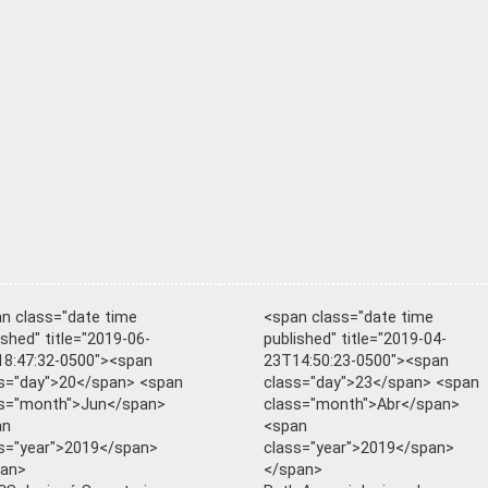
n class="date time
<span class="date time
ished" title="2019-06-
published" title="2019-04-
8:47:32-0500"><span
23T14:50:23-0500"><span
s="day">20</span> <span
class="day">23</span> <span
ss="month">Jun</span>
class="month">Abr</span>
an
<span
s="year">2019</span>
class="year">2019</span>
pan>
</span>