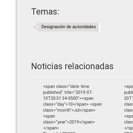
Temas:
Designación de autoridades
Noticias relacionadas
<span class="date time
<spa
published" title="2019-07-
publ
10T20:51:34-0500"><span
20T1
class="day">10</span> <span
clas
class="month">Jul</span>
cla
<span
<sp
class="year">2019</span>
clas
</span>
</s