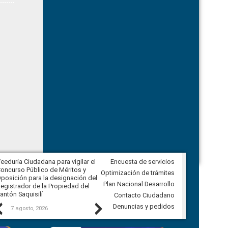
eeduría Ciudadana para vigilar el
Encuesta de servicios
Veeduría Ciudadana para vigilar la
oncurso Público de Méritos y
construcción del asfaltado de
Optimización de trámites
posición para la designación del
diferentes barrios del sector de
Plan Nacional Desarrollo
egistrador de la Propiedad del
Ballenita del cantón Santa Elena
antón Saquisilí
Contacto Ciudadano
Previous
Next
Denuncias y pedidos
7 agosto, 2026
7 agosto, 2026