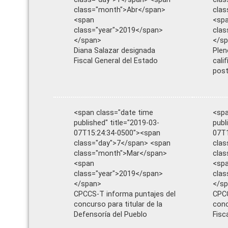
class="month">Abr</span>
cla
<span
<sp
class="year">2019</span>
clas
</span>
</s
Diana Salazar designada
Plen
Fiscal General del Estado
cali
post
<span class="date time
<spa
published" title="2019-03-
publ
07T15:24:34-0500"><span
07T1
class="day">7</span> <span
clas
class="month">Mar</span>
cla
<span
<sp
class="year">2019</span>
clas
</span>
</s
CPCCS-T informa puntajes del
CPCC
concurso para titular de la
conc
Defensoría del Pueblo
Fisc