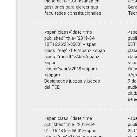
Pleno del CPCCS avanza en
CPCC
gestiones para ejercer sus
Gene
facultades constitucionales
Téc
<span class="date time
<spa
published" title="2019-04-
publ
10T16:26:23-0500"><span
05T1
class="day">10</span> <span
clas
class="month">Abr</span>
clas
<span
<sp
class="year">2019</span>
clas
</span>
</s
Designados juezas y jueces
9 de
del TCE
audi
ciud
sele
<span class="date time
<spa
published" title="2019-04-
publ
01T16:48:56-0500"><span
25T1
class="day">1</span> <span
clas