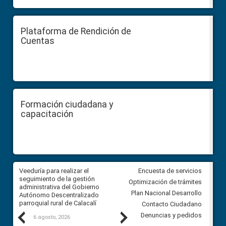
Plataforma de Rendición de
Cuentas
Formación ciudadana y
capacitación
Veeduría para realizar el
Veeduría para vigilar los acue
Encuesta de servicios
ra
seguimiento de la gestión
derivados de la Audiencia Púb
Optimización de trámites
ara
administrativa del Gobierno
entre el GAD de Ibarra y la
Plan Nacional Desarrollo
Autónomo Descentralizado
comunidad Urbina, parroquia l
parroquial rural de Calacalí
Carolina
Contacto Ciudadano
Previous
Next
Denuncias y pedidos
6 agosto, 2026
5 agosto, 2026