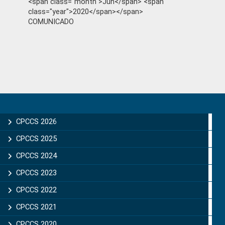
<span class="month">Jun</span> <span
class="year">2020</span></span>
COMUNICADO
Primary
Sidebar
CPCCS 2026
CPCCS 2025
CPCCS 2024
CPCCS 2023
CPCCS 2022
CPCCS 2021
CPCCS 2020