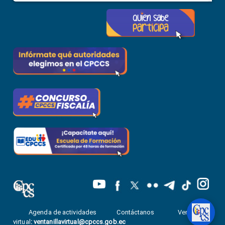
Agenda de actividades
Contáctanos
Ventanilla
virtual
:
ventanillavirtual@cpccs.gob.ec