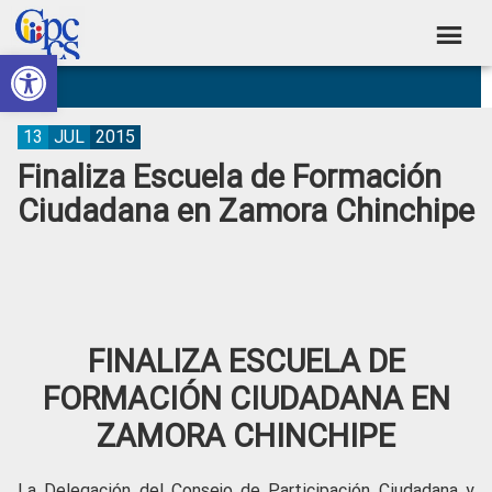
Skip
Skip
Skip
Skip
to
to
to
to
Abrir barra de herramientas
Consejo
primary
main
primary
footer
Construyendo
navigation
content
sidebar
de
Poder
Ciudadano
Participación
13
JUL
2015
Finaliza Escuela de Formación
Ciudadana
Ciudadana en Zamora Chinchipe
y
Control
Social
FINALIZA ESCUELA DE
FORMACIÓN CIUDADANA EN
ZAMORA CHINCHIPE
La Delegación del Consejo de Participación Ciudadana y