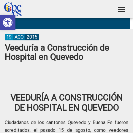
Skip
Skip
Skip
Skip
to
to
to
to
Abrir barra de herramientas
Consejo
primary
main
primary
footer
Construyendo
navigation
content
sidebar
de
Poder
Ciudadano
Participación
19
AGO
2015
Veeduría a Construcción de
Ciudadana
Hospital en Quevedo
y
Control
Social
VEEDURÍA A CONSTRUCCIÓN
DE HOSPITAL EN QUEVEDO
Ciudadanos de los cantones Quevedo y Buena Fe fueron
acreditados, el pasado 15 de agosto, como veedores