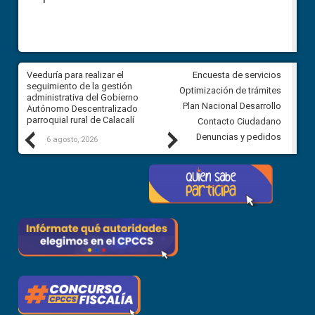
Veeduría para realizar el
Veeduría para vigilar los acue
Encuesta de servicios
ra
seguimiento de la gestión
derivados de la Audiencia Púb
Optimización de trámites
ara
administrativa del Gobierno
entre el GAD de Ibarra y la
Plan Nacional Desarrollo
Autónomo Descentralizado
comunidad Urbina, parroquia l
parroquial rural de Calacalí
Carolina
Contacto Ciudadano
Previous
Next
Denuncias y pedidos
6 agosto, 2026
5 agosto, 2026