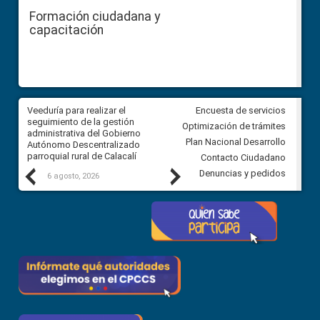
Formación ciudadana y
capacitación
Veeduría para realizar el
Veeduría para vigilar los acue
Encuesta de servicios
ra
seguimiento de la gestión
derivados de la Audiencia Púb
Optimización de trámites
ara
administrativa del Gobierno
entre el GAD de Ibarra y la
Plan Nacional Desarrollo
Autónomo Descentralizado
comunidad Urbina, parroquia l
parroquial rural de Calacalí
Carolina
Contacto Ciudadano
Previous
Next
Denuncias y pedidos
6 agosto, 2026
5 agosto, 2026