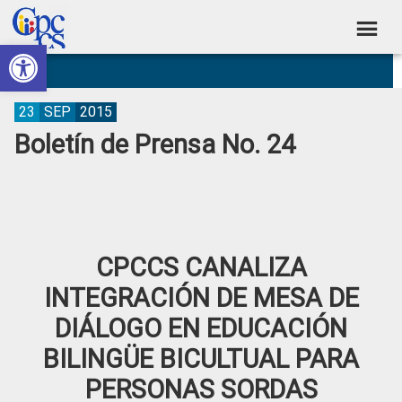
Skip
Skip
Skip
Skip
to
to
to
to
Abrir barra de herramientas
Consejo
primary
main
primary
footer
Construyendo
navigation
content
sidebar
de
Poder
Ciudadano
Participación
23
SEP
2015
Boletín de Prensa No. 24
Ciudadana
y
Control
Social
CPCCS CANALIZA
INTEGRACIÓN DE MESA DE
DIÁLOGO EN EDUCACIÓN
BILINGÜE BICULTUAL PARA
PERSONAS SORDAS